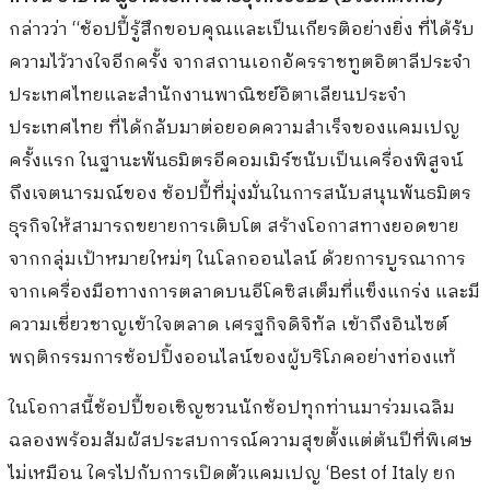
กล่าวว่า “ช้อปปี้รู้สึกขอบคุณและเป็นเกียรติอย่างยิ่ง ที่ได้รับ
ความไว้วางใจอีกครั้ง จากสถานเอกอัครราชทูตอิตาลีประจำ
ประเทศไทยและสำนักงานพาณิชย์อิตาเลียนประจำ
ประเทศไทย ที่ได้กลับมาต่อยอดความสำเร็จของแคมเปญ
ครั้งแรก ในฐานะพันธมิตรอีคอมเมิร์ซนับเป็นเครื่องพิสูจน์
ถึงเจตนารมณ์ของ ช้อปปี้ที่มุ่งมั่นในการสนับสนุนพันธมิตร
ธุรกิจให้สามารถขยายการเติบโต สร้างโอกาสทางยอดขาย
จากกลุ่มเป้าหมายใหม่ๆ ในโลกออนไลน์ ด้วยการบูรณาการ
จากเครื่องมือทางการตลาดบนอีโคซิสเต็มที่แข็งแกร่ง และมี
ความเชี่ยวชาญเข้าใจตลาด เศรฐกิจดิจิทัล เข้าถึงอินไซต์
พฤติกรรมการช้อปปิ้งออนไลน์ของผู้บริโภคอย่างท่องแท้
ในโอกาสนี้ช้อปปี้ขอเชิญชวนนักช้อปทุกท่านมาร่วมเฉลิม
ฉลองพร้อมสัมผัสประสบการณ์ความสุขตั้งแต่ต้นปีที่พิเศษ
ไม่เหมือน ใครไปกับการเปิดตัวแคมเปญ ‘Best of Italy ยก