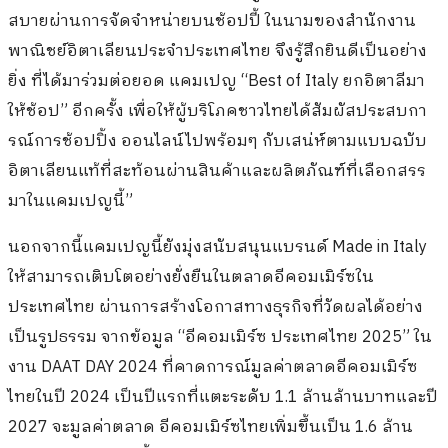
สบายผ่านการจัดจำหน่ายบนช้อปปี้ ในนามของสำนักงาน
พาณิชย์อิตาเลียนประจำประเทศไทย จึงรู้สึกยินดีเป็นอย่าง
ยิ่ง ที่ได้มาร่วมต่อยอด แคมเปญ “Best of Italy ยกอิตาลีมา
ให้ช้อป” อีกครั้ง เพื่อให้ผู้บริโภคชาวไทยได้สัมผัสประสบกา
รณ์การช้อปปิ้ง ออนไลน์ไปพร้อมๆ กับเสน่ห์ตามแบบฉบับ
อิตาเลียนแท้ที่สะท้อนผ่านสินค้าและผลิตภัณฑ์ที่เลือกสรร
มาในแคมเปญนี้”
นอกจากนี้แคมเปญนี้ยังมุ่งสนับสนุนแบรนด์ Made in Italy
ให้สามารถเติบโตอย่างยั่งยืนในตลาดอีคอมเมิร์ซใน
ประเทศไทย ผ่านการสร้างโอกาสทางธุรกิจที่วัดผลได้อย่าง
เป็นรูปธรรม จากข้อมูล “อีคอมเมิร์ซ ประเทศไทย 2025” ใน
งาน DAAT DAY 2024 ที่คาดการณ์มูลค่าตลาดอีคอมเมิร์ซ
ไทยในปี 2024 เป็นปีแรกที่แตะระดับ 1.1 ล้านล้านบาทและปี
2027 จะมูลค่าตลาด อีคอมเมิร์ซไทยเพิ่มขึ้นเป็น 1.6 ล้าน