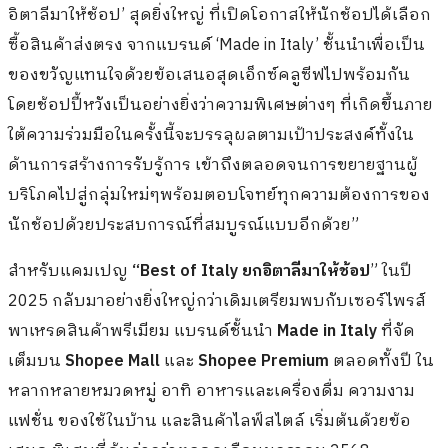
อิตาลีมาให้ช้อป’ สุดยิ่งใหญ่ ที่เปิดโอกาสให้นักช้อปได้เลือก
ซื้อสินค้าส่งตรง จากแบรนด์ ‘Made in Italy’ ชั้นนำเพื่อเป็น
ของขวัญแทนใจด้วยข้อเสนอสุดเอ็กซ์คลูซีฟไปพร้อมกัน
โดยช้อปปี้หวังเป็นอย่างยิ่งว่าความพิเศษต่างๆ ที่เกิดขึ้นภาย
ใต้ความร่วมมือในครั้งนี้จะบรรลุผลตามเป้าประสงค์ทั้งใน
ด้านการสร้างการรับรู้การ เข้าถึงตลอดจนการขยายฐานผู้
บริโภคไปสู่กลุ่มใหม่ๆพร้อมตอบโจทย์ทุกความต้องการของ
นักช้อปด้วยประสบการณ์ที่สมบูรณ์แบบอีกด้วย”
สำหรับแคมเปญ
“Best of Italy ยกอิตาลีมาให้ช้อป
” ในปี
2025 กลับมาอย่างยิ่งใหญ่กว่าเดิมเตรียมพบกับเซอร์ไพรส์
พาเหรดสินค้าพรีเมียม แบรนด์ชั้นนำ
Made in Italy
ที่จัด
เต็มบน
Shopee Mall
และ
Shopee Premium
ตลอดทั้งปี ใน
หลากหลายหมวดหมู่ อาทิ อาหารและเครื่องดื่ม ความงาม
แฟชั่น ของใช้ในบ้าน และสินค้าไลฟ์สไตล์ เริ่มต้นด้วยข้อ