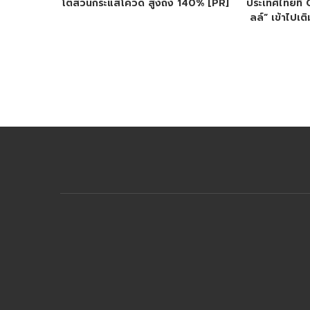
โตสวนกระแสโควิด สูงถึง 140% [PR]
ประเทศไทยที่
ลล์” เข้าไปเติ