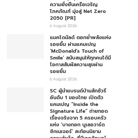
ความยั่งยืนเครือเจริญ
โภคภัณฑ์ มุ่งสู่ Net Zero
2050 [PR]
6 August 2026
แมคโดนัลด์ ตอกย้ำพลังแห่ง
รอยยิ้ม ผ่านแคมเปญ
‘McDonald’s Touch of
Smile’ สนับสนุนให้ทุกคนได้มี
โอกาสสัมผัสความสุขผ่าน
รอยยิ้ม
6 August 2026
SC ผู้นำแบรนด์บ้านลักชัวรี
อันดับ 1 ของไทย เปิดตัว
แคมเปญ “Inside the
Signature Life” ถ่ายทอด
เรื่องจริงจาก 5 ครอบครัว
แห่ง ‘บางกอก บูเลอวาร์ด
ซิกเนเจอร์’ สะท้อนนิยาม