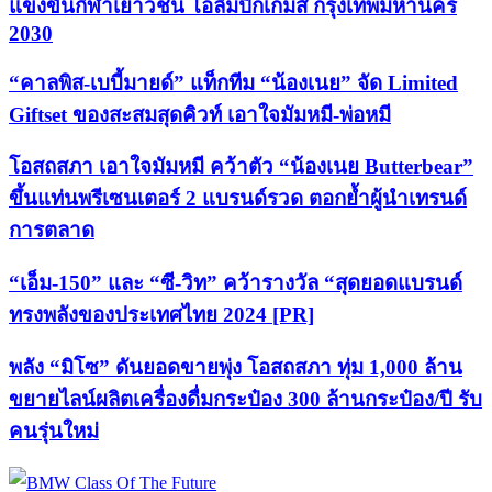
แข่งขันกีฬาเยาวชน โอลิมปิกเกมส์ กรุงเทพมหานคร
2030
“คาลพิส-เบบี้มายด์” แท็กทีม “น้องเนย” จัด Limited
Giftset ของสะสมสุดคิวท์ เอาใจมัมหมี-พ่อหมี
โอสถสภา เอาใจมัมหมี คว้าตัว “น้องเนย Butterbear”
ขึ้นแท่นพรีเซนเตอร์ 2 แบรนด์รวด ตอกย้ำผู้นำเทรนด์
การตลาด
“เอ็ม-150” และ “ซี-วิท” คว้ารางวัล “สุดยอดแบรนด์
ทรงพลังของประเทศไทย 2024 [PR]
พลัง “มิโซ” ดันยอดขายพุ่ง โอสถสภา ทุ่ม 1,000 ล้าน
ขยายไลน์ผลิตเครื่องดื่มกระป๋อง 300 ล้านกระป๋อง/ปี รับ
คนรุ่นใหม่