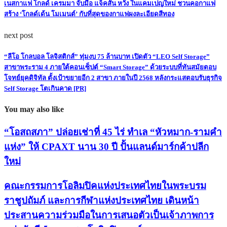
เนสกาแฟ โกลด์ เครมมา จับมือ แจ็คสัน หวัง ในแคมเปญใหม่ ชวนคอกาแฟ
สร้าง ‘โกลด์เด้น โมเมนต์’ กับที่สุดของกาแฟผงละเอียดสีทอง
next post
“ลีโอ โกลบอล โลจิสติกส์” ทุ่มงบ 75 ล้านบาท เปิดตัว “LEO Self Storage”
สาขาพระราม 4 ภายใต้คอนเซ็ปต์ “Smart Storage” ด้วยระบบที่ทันสมัยตอบ
โจทย์ยุคดิจิทัล ตั้งเป้าขยายอีก 2 สาขา ภายในปี 2568 หลังกระแสตอบรับธุรกิจ
Self Storage โตเกินคาด [PR]
You may also like
“โอสถสภา” ปล่อยเช่าที่ 45 ไร่ ทำเล “หัวหมาก-รามคำ
แห่ง” ให้ CPAXT นาน 30 ปี ปั้นแลนด์มาร์กค้าปลีก
ใหม่
คณะกรรมการโอลิมปิคแห่งประเทศไทยในพระบรม
ราชูปถัมภ์ และการกีฬาแห่งประเทศไทย เดินหน้า
ประสานความร่วมมือในการเสนอตัวเป็นเจ้าภาพการ