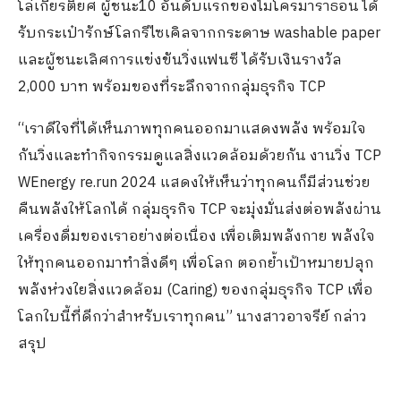
โล่เกียรติยศ ผู้ชนะ10 อันดับแรกของไมโครมาราธอน ได้
รับกระเป๋ารักษ์โลกรีไซเคิลจากกระดาษ washable paper
และผู้ชนะเลิศการแข่งขันวิ่งแฟนซี ได้รับเงินรางวัล
2,000 บาท พร้อมของที่ระลึกจากกลุ่มธุรกิจ TCP
“เราดีใจที่ได้เห็นภาพทุกคนออกมาแสดงพลัง พร้อมใจ
กันวิ่งและทำกิจกรรมดูแลสิ่งแวดล้อมด้วยกัน งานวิ่ง TCP
WEnergy re.run 2024 แสดงให้เห็นว่าทุกคนก็มีส่วนช่วย
คืนพลังให้โลกได้ กลุ่มธุรกิจ TCP จะมุ่งมั่นส่งต่อพลังผ่าน
เครื่องดื่มของเราอย่างต่อเนื่อง เพื่อเติมพลังกาย พลังใจ
ให้ทุกคนออกมาทำสิ่งดีๆ เพื่อโลก ตอกย้ำเป้าหมายปลุก
พลังห่วงใยสิ่งแวดล้อม (Caring) ของกลุ่มธุรกิจ TCP เพื่อ
โลกใบนี้ที่ดีกว่าสำหรับเราทุกคน” นางสาวอาจรีย์ กล่าว
สรุป