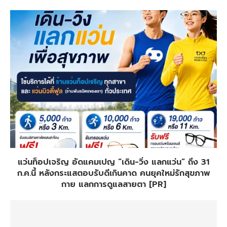
แว่นท็อปเจริญ อัดแคมเปญ “เดิน-วิ่ง แลกแว่น” ถึง 31
ก.ค.นี้ หลังกระแสตอบรับดีเกินคาด คนยุคใหม่รักสุขภาพ
กาย แลกการดูแลสายตา [PR]