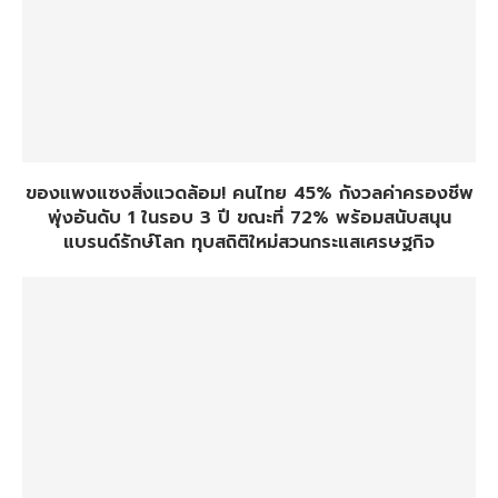
ของแพงแซงสิ่งแวดล้อม! คนไทย 45% กังวลค่าครองชีพ
พุ่งอันดับ 1 ในรอบ 3 ปี ขณะที่ 72% พร้อมสนับสนุน
แบรนด์รักษ์โลก ทุบสถิติใหม่สวนกระแสเศรษฐกิจ