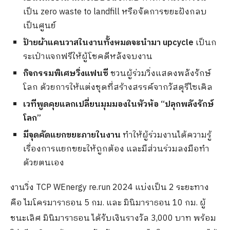
เป็น zero waste to landfill หรือจัดการขยะฝังกลบ
เป็นศูนย์
ป้ายผ้าแคนวาสในงานทั้งหมดจะนำมา
upcycle
เป็นก
ระเป๋าแจกฟรีให้ผู้โชคดีหลังจบงาน
กิจกรรมพิเศษวิ่งแฟนซี
ชวนผู้ร่วมวิ่งแสดงพลังรักษ์
โลก ด้วยการให้แต่งชุดที่สร้างสรรค์จากวัสดุรีไซเคิล
เวทีพูดคุยแลกเปลี่ยนมุมมองในหัวห้อ
“ปลุกพลังรักษ์
โลก”
มีจุดคัดแยกขยะภายในงาน
ทำให้ผู้ร่วมงานได้ความรู้
เรื่องการแยกขยะให้ถูกต้อง และมีส่วนร่วมลงมือทำ
ด้วยตนเอง
งานวิ่ง TCP WEnergy re.run 2024 แบ่งเป็น 2 ระยะทาง
คือ ไมโครมาราธอน 5 กม. และ มินิมาราธอน 10 กม. ผู้
ชนะเลิศ มินิมาราธอน ได้รับเงินรางวัล 3,000 บาท พร้อม