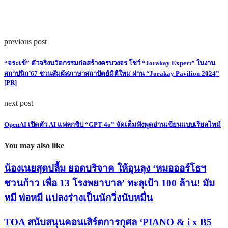
previous post
“จระเข้” ตัวจริงนวัตกรรมก่อสร้างครบวงจร โชว์ “Jorakay Expert” ในงาน
สถาปนิก’67 ชวนสัมผัสภาษาสถาปัตย์มิติใหม่ ผ่าน “Jorakay Pavilion 2024”
[PR]
next post
OpenAI เปิดตัว AI แฟลกชิป “GPT-4o” จัดเต็มฟังพูดอ่านเขียนแบบเรียลไทม์
You may also like
น้องเนยสุดปลื้ม ยอดบริจาค ให้อุนลุง ‘หมอออร์โธฯ
ชวนก้าว เพื่อ 13 โรงพยาบาล’ ทะลุเป้า 100 ล้าน! มัม
หมี พ่อหมี แปลงร่างเป็นนักวิ่งนับหมื่น
TOA สนับสนุนคอนเสิร์ตการกุศล ‘PIANO & i x B5