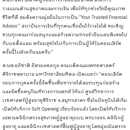
คนเห็นความสำคัญของการวางแผนอนาคต ด้วยการ
วางแผนด้านสุขภาพและการเงิน เพื่อให้ทุกช่วงวัยมีคุณภาพ
ชีวิตที่ดี สมดังความมุ่งมั่นในการเป็น “Your Trusted Financial
Advisor” สถาบันการเงินที่ทุกคนเชื่อมั่นไว้วางใจได้ ขอเชิญ
ชวนทุกคนมาร่วมสนุกและสร้างความทรงจำอันแสนพิเศษไป
กับบอดี้สแลม พร้อมสุขใจไปกับการเป็นผู้ให้ในคอนเสิร์ต
ครั้งนี้ไปด้วยกันนะครับ”
ศ.นพ.อภิชาติ อัศวมงคลกุล คณบดีคณะแพทยศาสตร์
ศิริราชพยาบาล มหาวิทยาลัยมหิดล เปิดเผยว่า “คอนเสิร์ต
รอบการกุศลครั้งนี้จัดขึ้นเพื่อหารายได้สมทบทุนก่อสร้าง
และจัดซื้อครุภัณฑ์ทางการแพทย์ ให้แก่ ศูนย์วิทยาการ
เวชศาสตร์ผู้สูงอายุศิริราช จ.สมุทรสาคร ซึ่งในปัจจุบันได้เริ่ม
เปิดให้บริการ Soft Opening เรียบร้อยแล้ว โดยเปิดให้บริการ
เฉพาะคลินิกตรวจสุขภาพผู้สูงอายุแบบ ครบวงจร, คลินิกผู้
สูงอายุ และคลินิกเวชศาสตร์ฟื้นฟูผู้สูงอายุ โดยมุ่งเน้นตรวจ