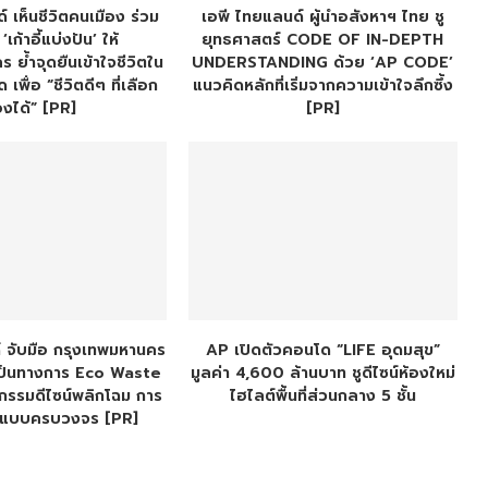
 เห็นชีวิตคนเมือง ร่วม
เอพี ไทยแลนด์ ผู้นำอสังหาฯ ไทย ชู
เก้าอี้แบ่งปัน’ ให้
ยุทธศาสตร์ CODE OF IN-DEPTH
 ย้ำจุดยืนเข้าใจชีวิตใน
UNDERSTANDING ด้วย ‘AP CODE’
เพื่อ “ชีวิตดีๆ ที่เลือก
แนวคิดหลักที่เริ่มจากความเข้าใจลึกซึ้ง
องได้” [PR]
[PR]
์ จับมือ กรุงเทพมหานคร
AP เปิดตัวคอนโด “LIFE อุดมสุข”
เป็นทางการ Eco Waste
มูลค่า 4,600 ล้านบาท ชูดีไซน์ห้องใหม่
กรรมดีไซน์พลิกโฉม การ
ไฮไลต์พื้นที่ส่วนกลาง 5 ชั้น
ะแบบครบวงจร [PR]