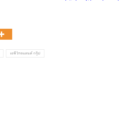
เอพี ไทยแลนด์ กรุ๊ป