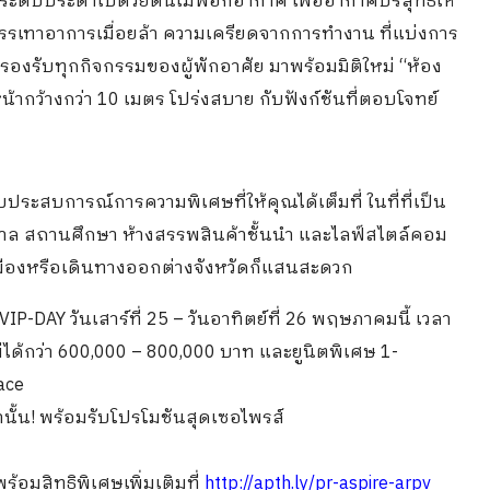
ระดับประดาไปด้วยต้นไม้ฟอกอากาศ เพื่ออากาศบริสุทธิ์ให้
รรเทาอาการเมื่อยล้า ความเครียดจากการทำงาน ที่แบ่งการ
องรับทุกกิจกรรมของผู้พักอาศัย มาพร้อมมิติใหม่ “ห้อง
หน้ากว้างกว่า 10 เมตร โปร่งสบาย กับฟังก์ชันที่ตอบโจทย์
บประสบการณ์การความพิเศษที่ให้คุณได้เต็มที่ ในที่ที่เป็น
บาล สถานศึกษา ห้างสรรพสินค้าชั้นนำ และไลฟ์สไตล์คอม
าเมืองหรือเดินทางออกต่างจังหวัดก็แสนสะดวก
IP-DAY วันเสาร์ที่ 25 – วันอาทิตย์ที่ 26 พฤษภาคมนี้ เวลา
่ได้กว่า 600,000 – 800,000 บาท และยูนิตพิเศษ 1-
ace
านั้น! พร้อมรับโปรโมชันสุดเซอไพรส์
้อมสิทธิพิเศษเพิ่มเติมที่
http://apth.ly/pr-aspire-arpv