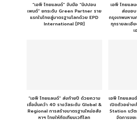
“เอพี ไทยแลนด์” จับมือ “นิปปอน
เอพี ไทยแลนด์
เพนต์” ยกระดับ Green Partner ราย
ส่งมอบ ‘
แรกในไทยสู่มาตรฐานโลกด้วย EPD
กรุงเทพมหานคร
International [PR]
ทุกรายละเอียด 
เ
“เอพี ไทยแลนด์” ส่งท้ายปี ด้วยความ
เอพี ไทยแลนด
เชื่อมั่นคว้า 40 รางวัลระดับ Global &
เปิดตัวอย่าง
Regional การสร้างมาตรฐานใหม่อสัง
Station นวัต
หาฯ ไทยให้ทัดเทียมเวทีโลก
จัดการขย