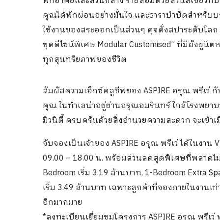
พักอาศัยและส่วนกลาง รายล้อมด้วยสวนสีเขียวที่ป
คุณได้พักผ่อนอย่างมั่นใจ และธาราบำบัดสำหรับบ
ใช้งานของสระออกเป็นส่วนๆ ดุจดั่งสปาระดับโลก ร
ชุดดีไซน์พิเศษ Modular Customised” ที่มีผังยูนิต
ทุกสุนทรียภาพของชีวิต
สัมผัสความเอ็กซ์คลูซีฟของ ASPIRE อรุณ พรีเว่ กั
คุณ ในทำเลน่าอยู่ย่านอรุณอมรินทร์ ใกล้โรงพยา
มิวนิตี้ ครบครันด้วยสิ่งอำนวยความสะดวก จะเข้
จับจองเป็นเจ้าของ ASPIRE อรุณ พรีเว่ ได้ในงาน VV
09.00 – 18.00 น. พร้อมส่วนลดสุดพิเศษที่พลาดไม
Bedroom เริ่ม 3.19 ล้านบาท, 1-Bedroom Extra Sp
เริ่ม 3.49 ล้านบาท เฉพาะลูกค้าที่จองภายในงานเท่
อีกมากมาย
*ลงทะเบียนเยี่ยมชมโครงการ ASPIRE อรุณ พรีเว่ พร