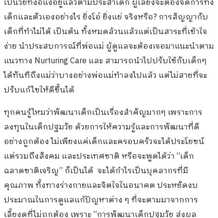
เป็นวัยที่งอแงอยู่แล้วตามประสาเด็ก ผู้เลี้ยงจะต้องจัดการทั้ง
เด็กและตัวเองอย่างไร ยิ่งโอ๋ ยิ่งแย่ จริงหรือ? การสัญญากับ
เด็กที่ทำไม่ได้ เป็นต้น ทั้งหมดล้วนแล้วแต่เป็นสาระที่เข้าใจ
ง่าย นำประสบการณ์ที่พ่อแม่ ผู้ดูแลจะต้องเจอมาแนะนำตาม
แนวทาง Nurturing Care และ สามารถนำไปปรับใช้กับเด็กๆ
ได้ทันทีถึงแม่ว่าบางอย่างพ่อแม่ทำลงไปแล้ว แต่ไม่สายที่จะ
ปรับแก้ไขให้ดีขึ้นได้
ทุกคนรู้ไหมว่าพัฒนาเด็กเป็นเรื่องสำคัญมากๆ เพราะการ
ลงทุนในเด็กปฐมวัย ด้วยการให้ความรู้และการพัฒนาที่ดี
อย่างถูกต้อง ไม่เพียงแค่เด็กและครอบครัวจะได้ประโยชน์
แต่รวมถึงสังคม และประเทศชาติ หรือจะพูดได้ว่า “เด็ก
ฉลาดชาติเจริญ” ก็เป็นได้ จะได้กำไรเป็นบุคลากรที่มี
คุณภาพ ทั้งทางร่างกายและจิตใจในอนาคต ประหยัดงบ
ประมาณในการดูแลแก้ปัญหาต่าง ๆ ที่จะตามมาจากการ
เลี้ยงดูที่ไม่ถูกต้อง เพราะ “การพัฒนาเด็กปฐมวัย ส่งผล