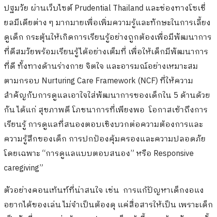
ปฐมวัย ผ่านเว็บไซต์
Prudential Thailand
และช่องทางโซเชี่
ยลมี
เดียต่าง ๆ มากมายเพื่อเพิ่มความรู้และทั
กษะในการเลี้ยง
ดูเด็ก กระตุ้นให้เกิดการเรียนรู้อย่
างถูกต้องเพื่อมีพัฒนาการ
ที่ดี
สมวัยพร้อมเรียนรู้ได้อย่างเต็
มที่ เพื่อให้เด็กมีพัฒนาการ
ที่ดี ทั้งทางด้านร่างกาย จิตใจ และอารมณ์อย่างเหมาะสม
ตามกรอบ
Nurturing Care Framework (NCF)
ที่ให้ความ
สำคัญกับการดู
แลเอาใจใส่พัฒนาการของเด็กใน 5 ด้านด้วย
กัน ได้แก่ สุขภาพดี โภชนาการที่เพียงพอ
โอกาสเข้
าถึงการ
เรียนรู้ การดูแลที่สนองตอบเชิงบวกต่
อความต้องการและ
ความรู้สึ
กของเด็ก การปกป้องคุ้มครองและความปลอดภั
ย
โดยเฉพาะ “การดูแลแบบตอบสนอง” หรือ
Responsive
caregiving”
ตัวอย่างคอนเท้นท์ที่น่าสนใจ เช่น การแก้ปัญหาเด็กงอแง
อยากได้ของเล่น ไม่จำเป็นต้องดุ แค่สื่อสารให้เป็น เพราะเด็ก