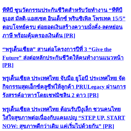
ทีทีบี ชูนวัตกรรมประกันชีวิตสำหรับวัยทำงาน “ทีทีบี
ยูเอส มัลติ-แอสเซต อินเด็กซ์ พรินซิเพิล โพรเทค 15/5”
ตอบโจทย์ครบ ต่อยอดเงินสร้างความมั่งคั่ง-ลดหย่อน
ภาษี พร้อมคุ้มครองเงินต้น [PR]
“พรูเด็นเชียล” สานต่อโครงการปีที่ 3 “Give the
Future” ส่งต่อหลักประกันชีวิตให้คนทำงานแนวหน้า
[PR]
พรูเด็นเชียล ประเทศไทย จับมือ ยูโอบี ประเทศไทย จัด
กิจกรรมสุดเอ็กซ์คลูซีฟให้ลูกค้า PRULegacy ผ่านการ
รังสรรค์อาหารโดยเชฟมิชลิน 2 ดาว [PR]
พรูเด็นเชียล ประเทศไทย ต้อนรับปีงูเล็ก ชวนคนไทย
ใส่ใจสุขภาพต่อเนื่องกับแคมเปญ “STEP UP, START
NOW: สุขภาพดีกว่าเดิม แค่เริ่มไปด้วยกัน” [PR]