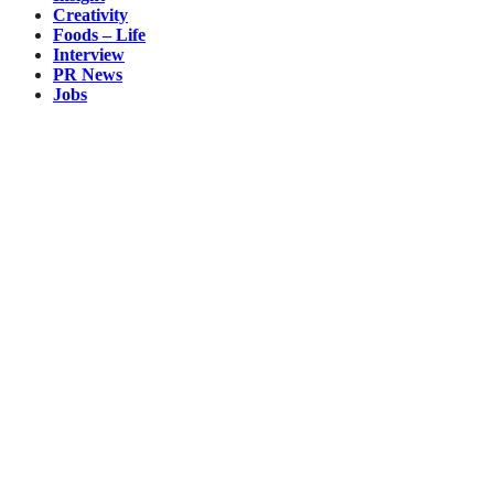
Creativity
Foods – Life
Interview
PR News
Jobs