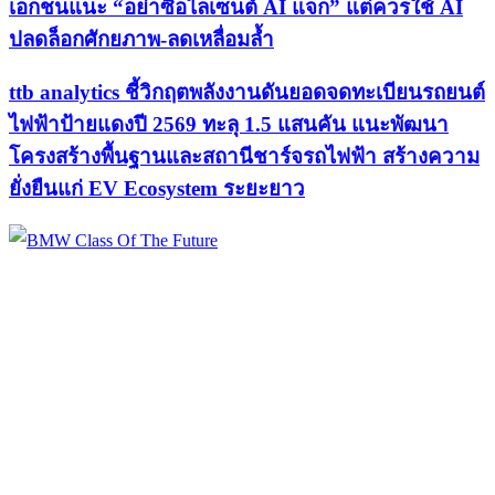
เอกชนแนะ “อย่าซื้อไลเซนต์ AI แจก” แต่ควรใช้ AI
ปลดล็อกศักยภาพ-ลดเหลื่อมล้ำ
ttb analytics ชี้วิกฤตพลังงานดันยอดจดทะเบียนรถยนต์
ไฟฟ้าป้ายแดงปี 2569 ทะลุ 1.5 แสนคัน แนะพัฒนา
โครงสร้างพื้นฐานและสถานีชาร์จรถไฟฟ้า สร้างความ
ยั่งยืนแก่ EV Ecosystem ระยะยาว