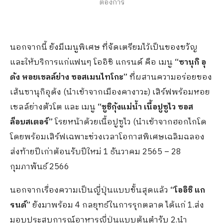
ต้องการ
นอกจากนี้ ยังมีเมนูพิเศษ ที่จัดเตรียมไว้เป็นของขวัญ
และให้บริการแก่แฟนๆ โออิชิ แกรนด์ คือ เมนู
“ซานุกิ อุ
ด้ง หอยเชลล์ย่าง ซอสเมนไทโกะ”
ที่ผสานความอร่อยของ
เส้นซานุกิอุด้ง (นำเข้าจากเมืองคางาวะ) เสิร์ฟพร้อมหอย
เชลล์ย่างตัวโต และ เมนู
“ชูชิกุ้งแม่น้ำ เนื้อปูซูไว ซอส
ล็อบสเตอร์”
โรยหน้าด้วยเนื้อปูซูไว (นำเข้าจากฮอกไกโด
โดยพร้อมเสิร์ฟเฉพาะช่วงเวลาโอกาสพิเศษเฉลิมฉลอง
ส่งท้ายปีเก่าต้อนรับปีใหม่ 1 ธันวาคม 2565 – 28
กุมภาพันธ์ 2566
นอกจากเรื่องความเป็นญี่ปุ่นแบบขั้นสุดแล้ว
“โออิชิ แก
รนด์”
ยังมาพร้อม 4 กลยุทธ์ในการรุกตลาด ได้แก่ 1.ส่ง
มอบประสบการณ์อาหารญี่ปุ่นแบบต้นตำรับ 2.นำ