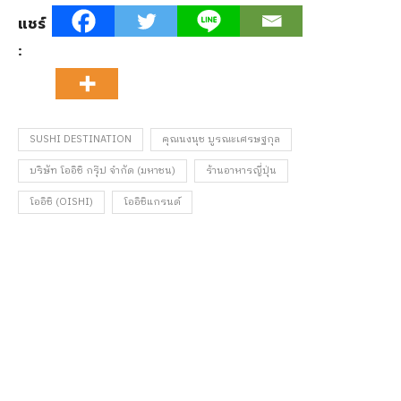
แชร์
:
SUSHI DESTINATION
คุณนงนุช บูรณะเศรษฐกุล
บริษัท โออิชิ กรุ๊ป จำกัด (มหาชน)​
ร้านอาหารญี่ปุ่น
โออิชิ (OISHI)
โออิชิแกรนด์