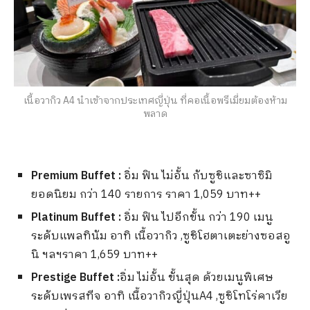
เนื้อวากิว A4 นำเข้าจากประเทศญี่ปุ่น ที่คอเนื้อพรีเมี่ยมต้องห้าม
พลาด
Premium Buffet :
อิ่ม ฟิน ไม่อั้น กับซูชิและซาซิมิ
ยอดนิยม กว่า 140 รายการ ราคา 1,059 บาท++
Platinum Buffet :
อิ่ม ฟิน ไปอีกขั้น กว่า 190 เมนู
ระดับแพลทินัม อาทิ เนื้อวากิว ,ซูชิโฮตาเตะย่างซอสอู
นิ ฯลฯราคา 1,659 บาท++
Prestige Buffet :
อิ่ม ไม่อั้น ขั้นสุด ด้วยเมนูพิเศษ
ระดับเพรสทีจ อาทิ เนื้อวากิวญี่ปุ่นA4 ,ซูชิโทโร่คาเวีย