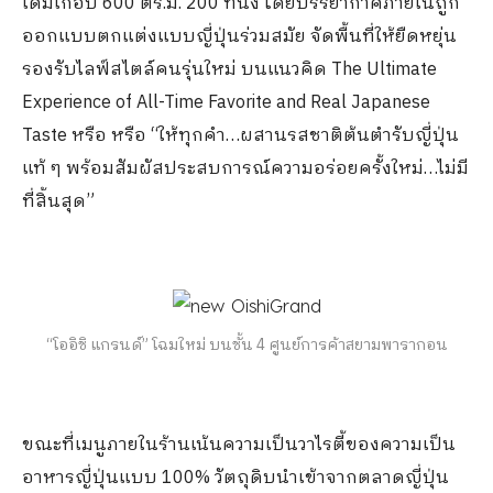
เดิมเกือบ 600 ตร.ม. 200 ที่นั่ง โดยบรรยากาศภายในถูก
ออกแบบตกแต่งแบบญี่ปุ่นร่วมสมัย จัดพื้นที่ให้ยืดหยุ่น
รองรับไลฟ์สไตล์คนรุ่นใหม่ บนแนวคิด The Ultimate
Experience of All-Time Favorite and Real Japanese
Taste หรือ หรือ “ให้ทุกคำ…ผสานรสชาติต้นตำรับญี่ปุ่น
แท้ ๆ พร้อมสัมผัสประสบการณ์ความอร่อยครั้งใหม่…ไม่มี
ที่สิ้นสุด”
“โออิชิ แกรนด์” โฉมใหม่ บนชั้น 4 ศูนย์การค้าสยามพารากอน
ขณะที่เมนูภายในร้านเน้นความเป็นวาไรตี้ของความเป็น
อาหารญี่ปุ่นแบบ 100% วัตถุดิบนำเข้าจากตลาดญี่ปุ่น