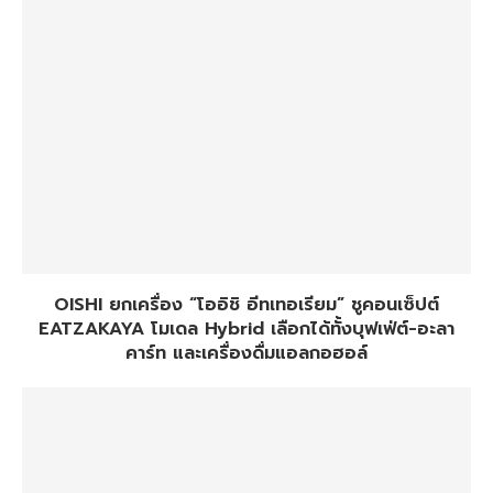
OISHI ยกเครื่อง “โออิชิ อีทเทอเรียม” ชูคอนเซ็ปต์
EATZAKAYA โมเดล Hybrid เลือกได้ทั้งบุฟเฟ่ต์​-อะลา
คาร์ท และเครื่องดื่มแอลกอฮอล์