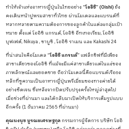
ทำให้เจ้าแห่งอาหารญี่ปุ่นในไทยอย่าง
“โออิชิ” (Oishi)
ยัง
คงเดินหน้าปูพรมสาขาทั่วไทย ผ่านโมเดลและแบรนด์ที่
หลากหลายตามความต้องการของลูกค้าในแต่ละกลุ่มเป้า
หมาย ตั้งแต่ โออิชิ แกรนด์, โออิชิ อีทเทอเรียม, โออิชิ
บุฟเฟต์, Nikuya , ชาบูชิ , โออิชิ ราเมน และ Kakashi 24
ที่น่าสนใจคือโมเดล
“โออิชิ แกรนด์”
แฟล็กชิฟที่มีเพียง
สาขาเดียวของโออิชิ ที่แม้จะมีแค่สาขาเดียวแต่ในแง่ของ
ภาพลักษณ์และยอดขาย ถือว่าโมเดลนี้คือแบรนด์เรือธง
หลักที่ชูความเป็นอาหารญี่ปุ่นพรีเมี่ยมของทางค่ายได้
อย่างชัดเจน ซึ่งหลังจากปิดปรับปรุงครั้งใหญ่ล่าสุดไป
เมื่อช่วงที่ผ่านมา และได้กลับมาเปิดให้บริการเต็มรูปแบบ
อีกครั้ง (1 ธันวาคม 2565 ทึ่ผ่านมา)
คุณนงนุช บูรณะเศรษฐกุล
กรรมการผู้จัดการ บริษัท โออิ