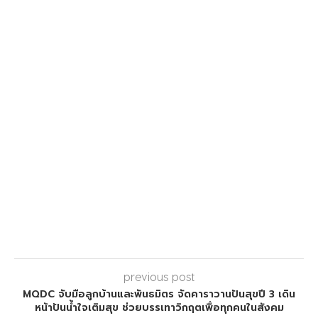
previous post
MQDC จับมือลูกบ้านและพันธมิตร จัดคาราวานปันสุขปี 3 เดิน
หน้าปันน้ำใจเติมสุข ช่วยบรรเทาวิกฤตเพื่อทุกคนในสังคม