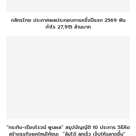
กสิกรไทย ประกาศผลประกอบการครึ่งปีแรก 2569 ฟัน
กำไร 27,915 ล้านบาท
“กระทิง-เรืองโรจน์ พูนผล” สรุปบัญญัติ 10 ประการ วิธีคิด
สร้างธุรกิจยุคใหม่ให้ชนะ “ล้มได้ ลุกเร็ว เจ็บให้ฉลาดขึ้น”