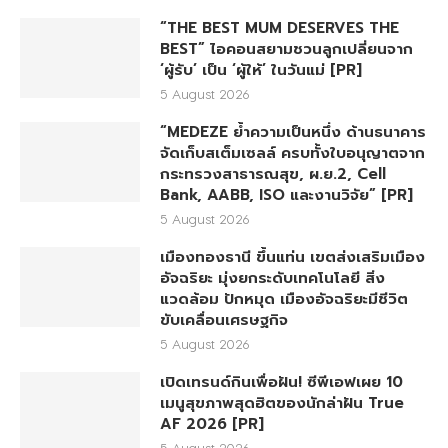
“THE BEST MUM DESERVES THE
BEST” ไอคอนสยามชวนลูกเปลี่ยนจาก
‘ผู้รับ’ เป็น ‘ผู้ให้’ ในวันแม่ [PR]
5 August 2026
“MEDEZE ย้ำความเป็นหนึ่ง ด้านธนาคาร
จัดเก็บสเต็มเซลล์ ครบทั้งใบอนุญาตจาก
กระทรวงสาธารณสุข, ผ.ย.2, Cell
Bank, AABB, ISO และงานวิจัย” [PR]
5 August 2026
เมืองทองธานี ขึ้นแท่น เขตส่งเสริมเมือง
อัจฉริยะ มุ่งยกระดับเทคโนโลยี สิ่ง
แวดล้อม ปักหมุด เมืองอัจฉริยะมีชีวิต
ขับเคลื่อนเศรษฐกิจ
5 August 2026
เปิดเทรนด์กินเพื่อฝัน! ซีพีเอฟเผย 10
เมนูสุขภาพสุดฮิตของนักล่าฝัน True
AF 2026 [PR]
5 August 2026