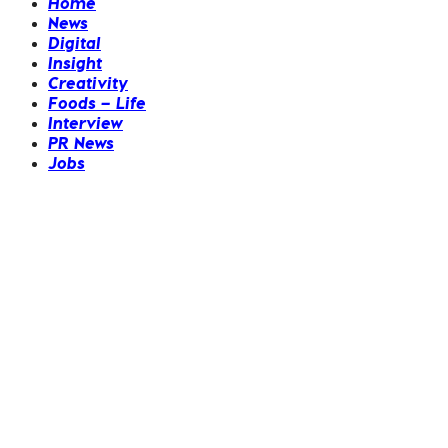
Home
News
Digital
Insight
Creativity
Foods – Life
Interview
PR News
Jobs