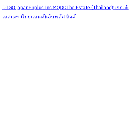
DTGO japan
Enplus Inc.
MQDC
The Estate (Thailand)
บจก. ดิ
เอสเตท (ไทยแลนด์)
เอ็นพลัส อิงค์