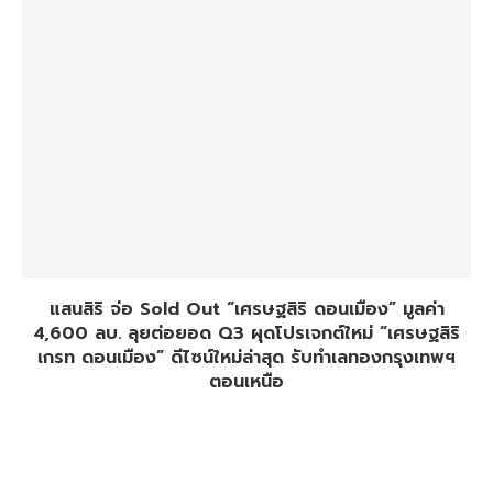
แสนสิริ จ่อ Sold Out “เศรษฐสิริ ดอนเมือง” มูลค่า
4,600 ลบ. ลุยต่อยอด Q3 ผุดโปรเจกต์ใหม่ “เศรษฐสิริ
เกรท ดอนเมือง” ดีไซน์ใหม่ล่าสุด รับทำเลทองกรุงเทพฯ
ตอนเหนือ