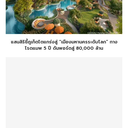
แสนสิริชี้ภูเก็ตโตแกร่งสู่ “เมืองมหานครระดับโลก” กาง
โรดแมพ 5 ปี ดันพอร์ตสู่ 80,000 ล้าน