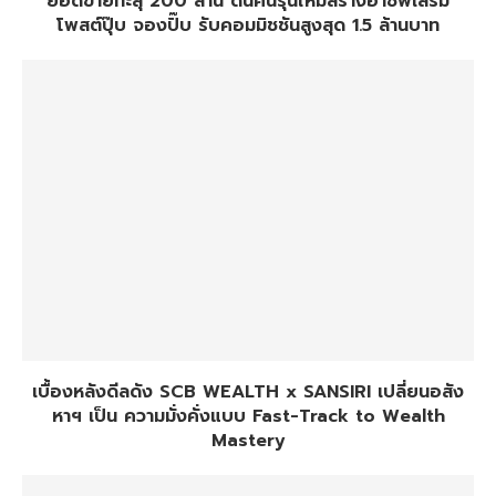
ยอดขายทะลุ 200 ล้าน ดันคนรุ่นใหมสร้างอาชีพเสริม
โพสต์ปุ๊บ จองปั๊บ รับคอมมิชชันสูงสุด 1.5 ล้านบาท
เบื้องหลังดีลดัง SCB WEALTH x SANSIRI เปลี่ยนอสัง
หาฯ เป็น ความมั่งคั่งแบบ Fast-Track to Wealth
Mastery