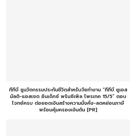
ทีทีบี ชูนวัตกรรมประกันชีวิตสำหรับวัยทำงาน “ทีทีบี ยูเอส
มัลติ-แอสเซต อินเด็กซ์ พรินซิเพิล โพรเทค 15/5” ตอบ
โจทย์ครบ ต่อยอดเงินสร้างความมั่งคั่ง-ลดหย่อนภาษี
พร้อมคุ้มครองเงินต้น [PR]