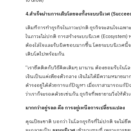
to Grow)
4.สำเร็จผ่านการเติบโตของทั้งระบบนิเวศ (Succe
เดิมทีการทำธุรกิจในภาวะปกติ ธุรกิจจะสนใจเฉพาะ
ในภาวะไม่ปกติ การสร้างระบบนิเวศ (Ecosystem) ห
ต้องใส่ใจและรับผิดชอบมากขึ้น โดยระบบนิเวศนี้จะป
เติบโตไปพร้อมกัน
“เรายึดติดกับวิธีคิดเดิมๆ มานาน ต้องยอมรับในโ
เงินเป็นแค่เพียงตัวกลาง เงินไม่ได้มีความหมายมา
ดำรงอยู่ได้ด้วยการแก้ปัญหา เมื่อเราสามารถแก้ปัญ
ว่าเราก็จะรอดด้วยเช่นกัน ธุรกิจที่พยายามวิ่งให้ตั
มากกว่าอยู่รอด คือ การอยู่เหนือการเปลี่ยนแปลง
คุณปิยะชาติ บอกว่า ในโลกธุรกิจที่ไม่ปกติ จะไม่ยึ
จะกลายเป็น
ระบบนิเวศ
เข้ามาแทนที่ เพราะการขยายธ