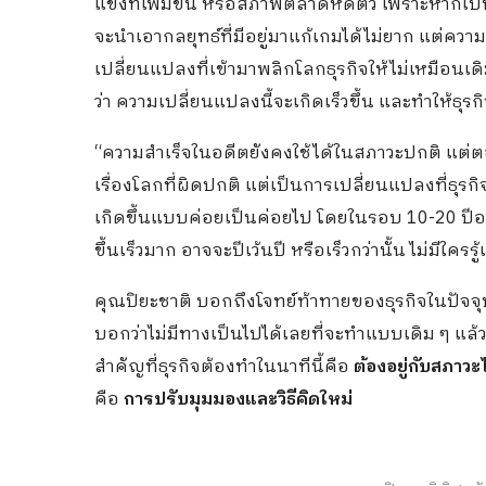
แข่งที่เพิ่มขึ้น หรือสภาพตลาดหดตัว เพราะหากเป็
จะนำเอากลยุทธ์ที่มีอยู่มาแก้เกมได้ไม่ยาก แต่คว
เปลี่ยนแปลงที่เข้ามาพลิกโลกธุรกิจให้ไม่เหมือนเดิ
ว่า ความเปลี่ยนแปลงนี้จะเกิดเร็วขึ้น และทำให้ธุรก
“ความสำเร็จในอดีตยังคงใช้ได้ในสภาวะปกติ แต่ตอนน
เรื่องโลกที่ผิดปกติ แต่เป็นการเปลี่ยนแปลงที่ธุร
เกิดขึ้นแบบค่อยเป็นค่อยไป โดยในรอบ 10-20 ปีอา
ขึ้นเร็วมาก อาจจะปีเว้นปี หรือเร็วกว่านั้น ไม่มีใครร
คุณปิยะชาติ บอกถึงโจทย์ท้าทายของธุรกิจในปัจจุบ
บอกว่าไม่มีทางเป็นไปได้เลยที่จะทำแบบเดิม ๆ แล้วห
สำคัญที่ธุรกิจต้องทำในนาทีนี้คือ
ต้องอยู่กับสภาวะไ
คือ
การปรับมุมมองและวิธีคิดใหม่