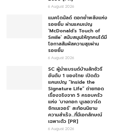
6 August 2026
แมคโดนัลด์ ตอกย้ำพลังแห่ง
รอยยิ้ม ผ่านแคมเปญ
‘McDonald’s Touch of
Smile’ สนับสนุนให้ทุกคนได้มี
โอกาสสัมผัสความสุขผ่าน
รอยยิ้ม
6 August 2026
SC ผู้นำแบรนด์บ้านลักชัวรี
อันดับ 1 ของไทย เปิดตัว
แคมเปญ “Inside the
Signature Life” ถ่ายทอด
เรื่องจริงจาก 5 ครอบครัว
แห่ง ‘บางกอก บูเลอวาร์ด
ซิกเนเจอร์’ สะท้อนนิยาม
ความสำเร็จ…ที่มีเอกลักษณ์
เฉพาะตัว [PR]
6 August 2026