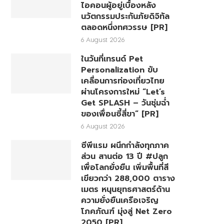
ไอคอนผู้อยู่เบื้องหลัง
นวัตกรรมประกันภัยดิจิทัล
ตลอดหนึ่งทศวรรษ [PR]
6 August 2026
ในวันที่เทรนด์ Pet
Personalization ขับ
เคลื่อนการท่องเที่ยวไทย
ผ่านโครงการใหม่ “Let’s
Get SPLASH – วันชุ่มฉ่ำ
ของเพื่อนซี้สี่ขา” [PR]
6 August 2026
ซีพีแรม ผนึกกำลังทุกภาค
ส่วน สานต่อ 13 ปี #ปลูก
เพื่อโลกยั่งยืน เพิ่มพื้นที่สี
เขียวกว่า 288,000 ตาราง
เมตร หนุนยุทธศาสตร์ด้าน
ความยั่งยืนเครือเจริญ
โภคภัณฑ์ มุ่งสู่ Net Zero
2050 [PR]