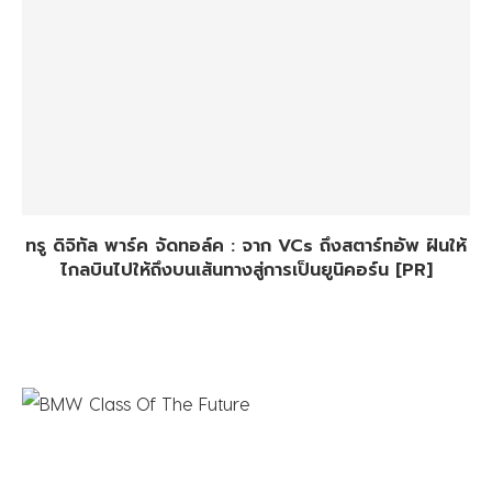
ทรู ดิจิทัล พาร์ค จัดทอล์ค : จาก VCs ถึงสตาร์ทอัพ ฝันให้
ไกลบินไปให้ถึงบนเส้นทางสู่การเป็นยูนิคอร์น [PR]