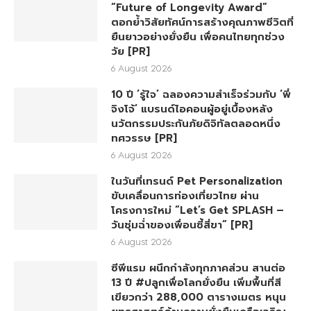
“Future of Longevity Award”
ตอกย้ำวิสัยทัศน์การสร้างคุณภาพชีวิตที่
ยืนยาวอย่างยั่งยืน เพื่อคนไทยทุกช่วง
วัย [PR]
6 August 2026
10 ปี ‘รู้ใจ’ ฉลองความสำเร็จร่วมกับ ‘พี่
จิงโจ้’ แบรนด์ไอคอนผู้อยู่เบื้องหลัง
นวัตกรรมประกันภัยดิจิทัลตลอดหนึ่ง
ทศวรรษ [PR]
6 August 2026
ในวันที่เทรนด์ Pet Personalization
ขับเคลื่อนการท่องเที่ยวไทย ผ่าน
โครงการใหม่ “Let’s Get SPLASH –
วันชุ่มฉ่ำของเพื่อนซี้สี่ขา” [PR]
6 August 2026
ซีพีแรม ผนึกกำลังทุกภาคส่วน สานต่อ
13 ปี #ปลูกเพื่อโลกยั่งยืน เพิ่มพื้นที่สี
เขียวกว่า 288,000 ตารางเมตร หนุน