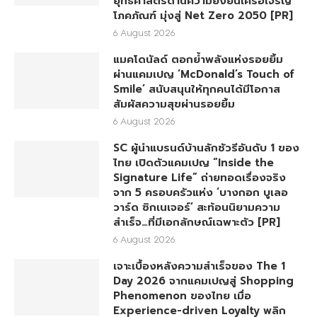
ยุทธศาสตร์ด้านความยั่งยืนเครือเจริญ
โภคภัณฑ์ มุ่งสู่ Net Zero 2050 [PR]
6 August 2026
แมคโดนัลด์ ตอกย้ำพลังแห่งรอยยิ้ม
ผ่านแคมเปญ ‘McDonald’s Touch of
Smile’ สนับสนุนให้ทุกคนได้มีโอกาส
สัมผัสความสุขผ่านรอยยิ้ม
6 August 2026
SC ผู้นำแบรนด์บ้านลักชัวรีอันดับ 1 ของ
ไทย เปิดตัวแคมเปญ “Inside the
Signature Life” ถ่ายทอดเรื่องจริง
จาก 5 ครอบครัวแห่ง ‘บางกอก บูเลอ
วาร์ด ซิกเนเจอร์’ สะท้อนนิยามความ
สำเร็จ…ที่มีเอกลักษณ์เฉพาะตัว [PR]
6 August 2026
เจาะเบื้องหลังความสำเร็จของ The 1
Day 2026 จากแคมเปญสู่ Shopping
Phenomenon ของไทย เมื่อ
Experience-driven Loyalty พลิก