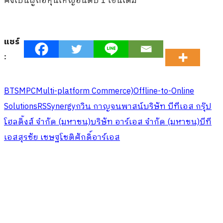
คงเป็นผู้ถือหุ้นใหญ่อันดับ 1 เช่นเดิม
แชร์
:
BTS
MPC
Multi-platform Commerce)
Offline-to-Online
Solutions
RS
Synergy
กวิน กาญจนพาสน์
บริษัท บีทีเอส กรุ๊ป
โฮลดิ้งส์ จำกัด (มหาชน)
บริษัท อาร์เอส จำกัด (มหาชน)
บีที
เอส
สุรชัย เชษฐโชติศักดิ์
อาร์เอส