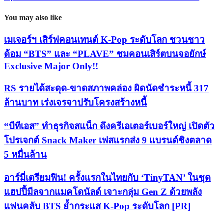
You may also like
เมเจอร์ฯ เสิร์ฟคอนเทนต์ K-Pop ระดับโลก ชวนชาว
ด้อม “BTS” และ “PLAVE” ชมคอนเสิร์ตบนจอยักษ์
Exclusive Major Only!!
RS รายได้สะดุด-ขาดสภาพคล่อง ผิดนัดชำระหนี้ 317
ล้านบาท เร่งเจรจาปรับโครงสร้างหนี้
“บีทีเอส” ทำธุรกิจสแน็ก ดึงครีเอเตอร์เบอร์ใหญ่ เปิดตัว
โปรเจกต์ Snack Maker เฟสแรกส่ง 9 แบรนด์ชิงตลาด
5 หมื่นล้าน
อาร์มี่เตรียมฟิน! ครั้งแรกในไทยกับ ‘TinyTAN’ ในชุด
แฮปปี้มีลจากแมคโดนัลด์ เจาะกลุ่ม Gen Z ด้วยพลัง
แฟนคลับ BTS ย้ำกระแส K-Pop ระดับโลก [PR]