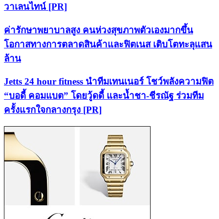
วาเลนไทน์ [PR]
ค่ารักษาพยาบาลสูง คนห่วงสุขภาพตัวเองมากขึ้น
โอกาสทางการตลาดสินค้าและฟิตเนส เติบโตทะลุแสน
ล้าน
Jetts 24 hour fitness นำทีมเทนเนอร์ โชว์พลังความฟิต
“บอดี้ คอมแบต” โดยวู้ดดี้ และน้ำชา-ชีรณัฐ ร่วมทีม
ครั้งแรกใจกลางกรุง [PR]