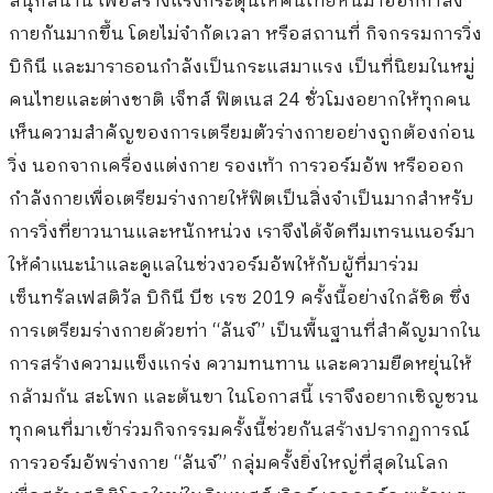
สนุกสนาน เพื่อสร้างแรงกระตุ้นให้คนไทยหันมาออกกำลัง
กายกันมากขึ้น โดยไม่จำกัดเวลา หรือสถานที่
กิจกรรมการวิ่ง
บิกินี และมาราธอนกำลังเป็นกระแสมาแรง เป็นที่นิยมในหมู่
คนไทยและต่างชาติ เจ็ทส์ ฟิตเนส
24
ชั่วโมงอยากให้ทุกคน
เห็นความสำคัญของการเตรียมตัวร่างกายอย่างถูกต้องก่อน
วิ่ง นอกจากเครื่องแต่งกาย รองเท้า การวอร์มอัพ หรือออก
กำลังกายเพื่อเตรียมร่างกายให้ฟิตเป็นสิ่งจำเป็นมากสำหรับ
การวิ่งที่ยาวนานและหนักหน่วง เราจึงได้จัดทีมเทรนเนอร์มา
ให้คำแนะนำและดูแลในช่วงวอร์มอัพให้กับผู้ที่มาร่วม
เซ็นทรัลเฟสติวัล บิกินี บีช เรซ
2019
ครั้งนี้อย่างใกล้ชิด ซึ่ง
การเตรียมร่างกายด้วยท่า
“
ลันจ์
”
เป็นพื้นฐานที่สำคัญมากใน
การสร้างความแข็งแกร่ง ความทนทาน และความยืดหยุ่นให้
กล้ามก้น สะโพก และต้นขา ในโอกาสนี้ เราจึงอยากเชิญชวน
ทุกคนที่มาเข้าร่วมกิจกรรมครั้งนี้ช่วยกันสร้างปรากฏการณ์
การวอร์มอัพร่างกาย
“
ลันจ์
”
กลุ่มครั้งยิ่งใหญ่ที่สุดในโลก