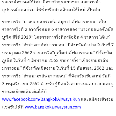
รณรงค์การงดใช้โฟม มีการทำจุดแยกขยะ และการนำ
อุปกรณ์ตกแต่งมาใช้ซ้ำหรือนำกลับมาใช้ใหม่ เป็นต้น
รายการวิ่ง “บางกอกแอร์เวย์ส สมุย ฮาล์ฟมาราธอน
”
เป็น
รายการวิ่งที่
2
จากทั้งหมด 6 รายการของ “บางกอกแอร์เวย์ส
บูทีค ซีรี่ย์ 2019” โดยรายการวิ่งที่เหลืออีก 4 รายการ ได้แก่
รายการวิ่ง
“
ลำปางฮาล์ฟมาราธอน
”
ที่จังหวัดลำปาง ในวันที่ 7
กรกฎาคม 2562 รายการวิ่ง
“
ภูเก็ตฮาล์ฟมาราธอน
”
ที่จังหวัด
ภูเก็ต ในวันที่ 4 สิงหาคม 2562 รายการวิ่ง
“
เชียงรายฮาล์ฟ
มาราธอน
”
ที่จังหวัดเชียงราย ในวันที่
15
กันยายน
2562
และ
รายการวิ่ง
“
ล้านนาฮาล์ฟมาราธอน
”
ที่จังหวัดเชียงใหม่ วันที่
3 พฤศจิกายน 2562
สำหรับผู้ที่สนใจสามารถสอบถามและดู
รายละเอียดเพิ่มเติมได้ที่
www.facebook.com/BangkokAirways.Run
และสมัครเข้าร่วม
แข่งขันได้ที่
www.bangkokairwaysrun.com