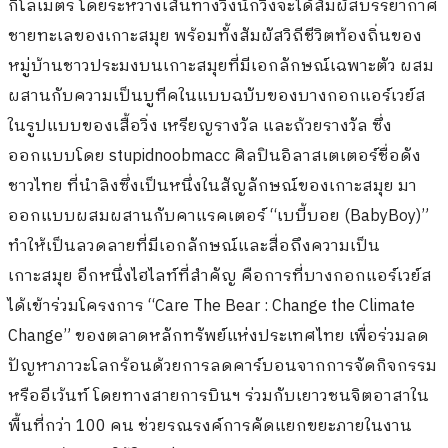
กิโลเมตร โดยระหว่างเส้นทางวิ่งนักวิ่งจะได้สัมผัสบรรยากาศ
ชายทะเลของเกาะสมุย พร้อมทั้งสัมผัสวิถีชีวิตท้องถิ่นของ
หมู่บ้านชาวประมงบนเกาะสมุยที่มีเอกลักษณ์เฉพาะตัว ผสม
ผสานกับความเป็นบูทีคในแบบฉบับของบางกอกแอร์เวย์ส
ในรูปแบบของเสื้อวิ่ง เหรียญรางวัล และถ้วยรางวัล ซึ่ง
ออกแบบโดย
stupidnoobmacc
ศิลปินอิลาสเตเตอร์ชื่อดัง
ชาวไทย ที่นำลิงซึ่งเป็นหนึ่งในสัญลักษณ์ของเกาะสมุย มา
ออกแบบผสมผสานกับคาแรคเตอร์
“
เบบี้บอย (
BabyBoy)”
ทำให้เป็นลวดลายที่มีเอกลักษณ์และสื่อถึงความเป็น
เกาะสมุย
อีกหนึ่งไฮไลท์ที่สำคัญ คือการที่บางกอกแอร์เวย์ส
ได้เข้าร่วมโครงการ
“Care The Bear : Change the Climate
Change”
ของตลาดหลักทรัพย์แห่งประเทศไทย เพื่อร่วมลด
ปัญหาภาวะโลกร้อนด้วยการลดคาร์บอนจากการจัดกิจกรรม
หรืออีเว้นท์ โดยทางสายการบินฯ ร่วมกับเยาวชนจิตอาสาใน
พื้นที่กว่า
100
คน ช่วยรณรงค์การคัดแยกขยะภายในงาน