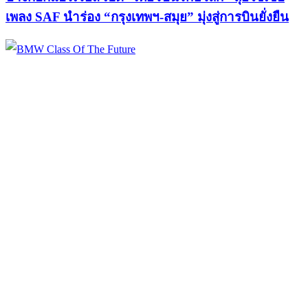
เพลง SAF นำร่อง “กรุงเทพฯ-สมุย” มุ่งสู่การบินยั่งยืน