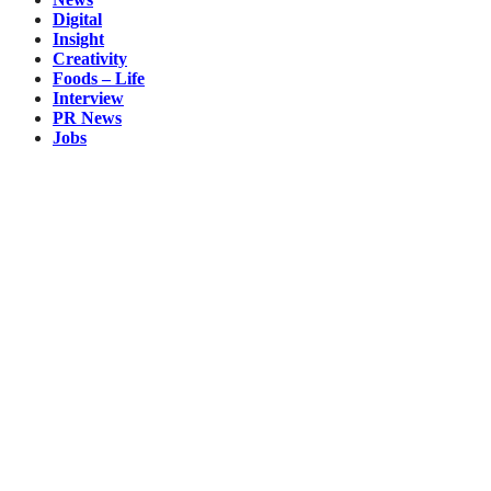
Digital
Insight
Creativity
Foods – Life
Interview
PR News
Jobs