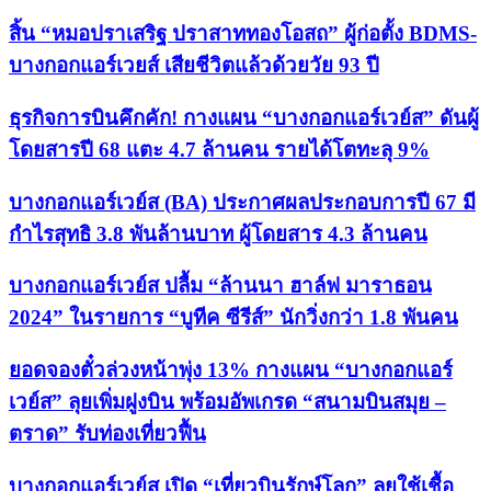
สิ้น “หมอปราเสริฐ ปราสาททองโอสถ” ผู้ก่อตั้ง BDMS-
บางกอกแอร์เวยส์ เสียชีวิตแล้วด้วยวัย 93 ปี
ธุรกิจการบินคึกคัก! กางแผน “บางกอกแอร์เวย์ส” ดันผู้
โดยสารปี 68 แตะ 4.7 ล้านคน รายได้โตทะลุ 9%
บางกอกแอร์เวย์ส (BA) ประกาศผลประกอบการปี 67 มี
กำไรสุทธิ 3.8 พันล้านบาท ผู้โดยสาร 4.3 ล้านคน
บางกอกแอร์เวย์ส ปลื้ม “ล้านนา ฮาล์ฟ มาราธอน
2024” ในรายการ “บูทีค ซีรีส์” นักวิ่งกว่า 1.8 พันคน
ยอดจองตั๋วล่วงหน้าพุ่ง 13% กางแผน “บางกอกแอร์
เวย์ส” ลุยเพิ่มฝูงบิน พร้อมอัพเกรด “สนามบินสมุย –
ตราด” รับท่องเที่ยวฟื้น
บางกอกแอร์เวย์ส เปิด “เที่ยวบินรักษ์โลก” ลุยใช้เชื้อ