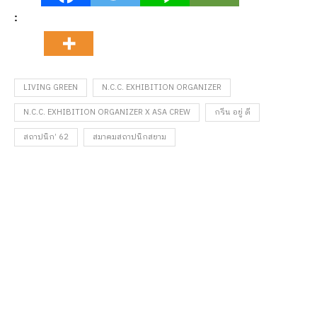
:
LIVING GREEN
N.C.C. EXHIBITION ORGANIZER
N.C.C. EXHIBITION ORGANIZER X ASA CREW
กรีน อยู่ ดี
สถาปนิก’ 62
สมาคมสถาปนิกสยาม