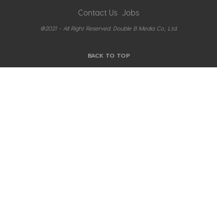
Contact Us
Jobs
@2021 - All Right Reserved. Double B Media Co., Ltd.
BACK TO TOP