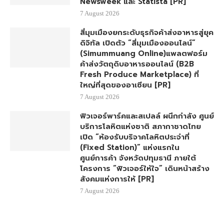
Newsweek และ Statista [PR]
7 August 2026
สี่มุมเมืองยกระดับธุรกิจค้าส่งอาหารสู่ยุค
ดิจิทัล เปิดตัว “สี่มุมเมืองออนไลน์”
(Simummuang Online)แพลตฟอร์ม
ค้าส่งวัตถุดิบอาหารออนไลน์ (B2B
Fresh Produce Marketplace) ที่
ใหญ่ที่สุดของอาเซียน [PR]
7 August 2026
ฟิวเจอร์พาร์คและสเปลล์ ผนึกกำลัง ศูนย์
บริการโลหิตแห่งชาติ สภากาชาดไทย
เปิด “ห้องรับบริจาคโลหิตประจำที่
(Fixed Station)” แห่งแรกใน
ศูนย์การค้า จังหวัดปทุมธานี ภายใต้
โครงการ “ฟิวเจอร์ให้ใจ” เดินหน้าสร้าง
สังคมแห่งการให้ [PR]
7 August 2026