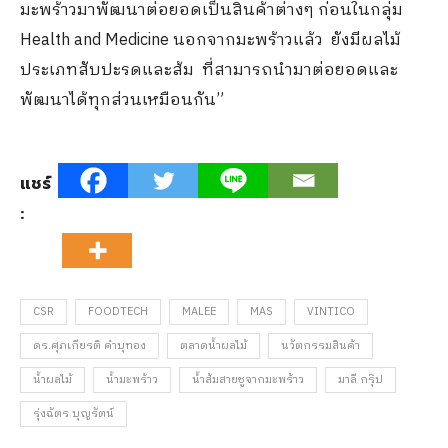
มะพร้าวมาพัฒนาต่อยอดเป็นสินค้าต่างๆ ก่อนในกลุ่ม
Health and Medicine นอกจากมะพร้าวแล้ว ยังมีผลไม้
ประเภทสับปะรดและส้ม ที่สามารถนำมาต่อยอดและ
พัฒนาได้ทุกส่วนเหมือนกัน”
แชร์
:
CSR
FOODTECH
MALEE
MAS
VINTICO
ดร.ศุภเกียรติ คำบุทอง
ตลาดน้ำผลไม้
นวัตกรรมสินค้า
น้ำผลไม้
น้ำมะพร้าว
น้ำส้มสายชูจากมะพร้าว
มาลี กรุ๊ป
รุ่งฉัตร บุญรัตน์