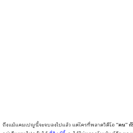
ถึงแม้แคมเปญนี้จะจบลงไปแล้ว แต่ใครที่พลาดวิดีโอ
“คน” กับ