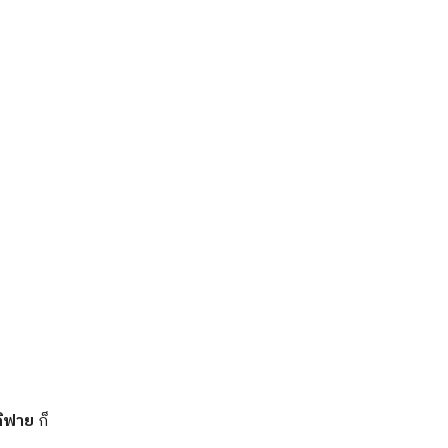
ดิฟาย
ก็