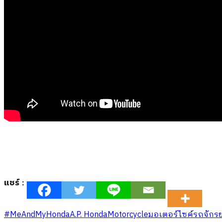
แชร์ :
#MeAndMyHonda
A.P. Honda
Motorcycle
มอเตอร์ไซค์
รถจักร