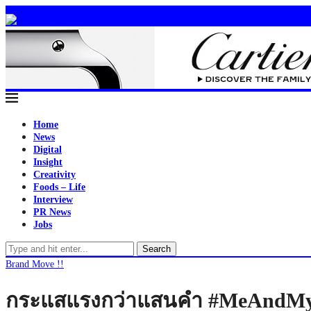
Home
News
Digital
Insight
Creativity
Foods – Life
Interview
PR News
Jobs
Search
Brand Move !!
กระแสแรงกว่าแสนคำ #MeAndMyHon