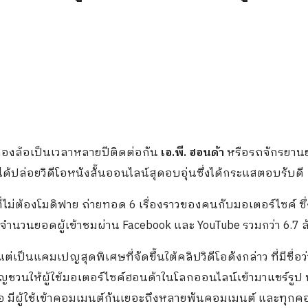
องล้อเป็นเวลาหลายปีติดต่อกัน
เอ.พี. ฮอนด้า
หรือรถจักรยาน
็ได้ปล่อยวิดีโอหนังสั้นออนไลน์สุดอบอุ่นซึ่งได้กระแสตอบรับดี
ที่ไม่ต้องโมดิฟาย ถ่ายทอด 6 เรื่องราวของคนกับมอเตอร์ไซค์ ซ
ีจำนวนยอดผู้เข้าชมผ่าน Facebook และ YouTube รวมกว่า 6.7 ล้
 แต่เป็นแคมเปญสุดพิเศษที่จัดขึ้นใต้คลิปวิดีโอดังกล่าว ที่มีชื่อว
ชิญชวนให้ผู้ใช้มอเตอร์ไซค์ฮอนด้าในโลกออนไลน์เข้ามาแชร์รูป
ือ มีผู้ใช้เข้าคอมเมนต์กันเยอะถึงหลายพันคอมเมนต์ และทุก