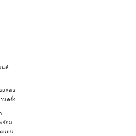
ยนต์
ึ่งแสดง
านครั้ง
่า
 พร้อม
คอมเมน