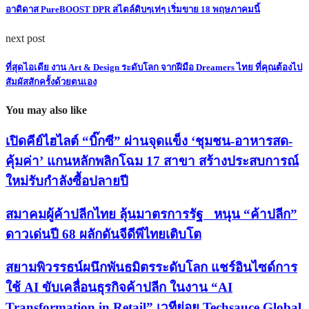
ใช้ AI ขับเคลื่อนธุรกิจค้าปลีก ในงาน “AI
Transformation in Retail” เวทีย่อย Techsauce Global
Summit 2024
เซ็นทรัล รีเทล ส่ง “เลิศวิทย์ ภูมิพิทักษ์” นั่งแม่ทัพคนใหม่
แห่งโรบินสันไลฟ์สไตล์ ตอกย้ำการเป็นศูนย์การค้าที่มี
สาขาครอบคลุมมากที่สุดทั่วไทย
ส่องความสำเร็จ เซ็นทรัล รีเทล ปิดไตรมาสแรกโกยราย
ได้ 67,255 ล้านบาท โตเพิ่ม 6% เร่งเครื่องขยายธุรกิจ
ต่อเนื่อง
ผ่าแผน Big C หลังจัดทัพใหม่ทุ่ม 10,000 ล้าน ลุยค้า
ปลีกไทย-เทศ เตรียมปล่อย IPO ในปีนี้