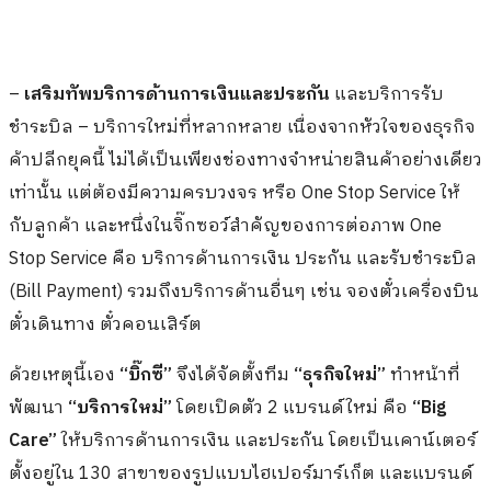
ตั้งอยู่ใน 130 สาขาของรูปแบบไฮเปอร์มาร์เก็ต และแบรนด์
“Big Service”
สำหรับให้บริการใหม่ๆ ต่าง เช่น รับชำระบิล
(Bill Payment) จองตั๋วเครื่องบิน เติมเงินโทรศัพท์ ปัจจุบัน
เปิดใน 15 สาขาของบิ๊กซี
สำหรับบริการด้านการเงิน และประกัน ล่าสุดจับมือกับ
“อิ
ออน”
เปิดตัว
“บัตรเครดิตบิ๊กซี แพลทินัม เพย์เวฟ”
และ
“บัตรสินเชื่อบิ๊กซี เอ็กซ์คลูซีฟ”
เหตุผลที่เลือกอิออนเป็น
พันธมิตรธุรกิจ เนื่องจากเป็นหนึ่งในผู้เล่นรายใหญ่ของตลาด
Consumer Finance และมี Customer Segment ตรงกับกลุ่ม
ลูกค้าบิ๊กซี ที่ส่วนใหญ่เป็นกลุ่มแมส
ดังนั้นการผนึกกำลังกันครั้งนี้ จะช่วยเสริมฐานลูกค้าให้แก่
กัน โดยลูกค้าที่สมัครบัตรเครดิต และบัตรสินเชื่อดังกล่าว
จะเป็นสมาชิกบัตร Big Card ซึ่งเป็นบัตร Loyalty Program