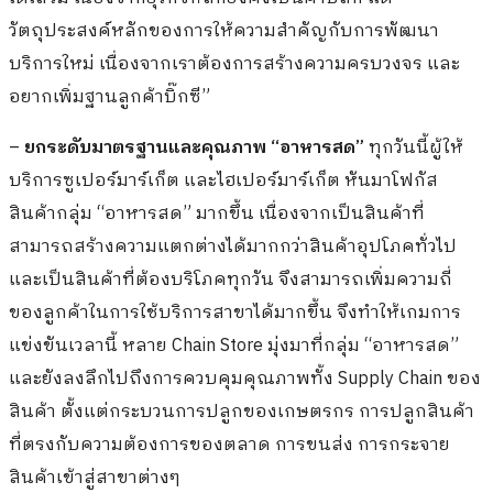
สินค้าเข้าสู่สาขาต่างๆ
นี่คือยุทธศาสตร์สำคัญ 3 ด้านหลัก ที่ “บิ๊กซี” ภายใต้ชายคา “บี
เจซี” มุ่งพัฒนา ควบคู่ไปกับการฝึกอบรมพนักงานที่ปัจจุบันมี
กว่า 30,000 คน ทั้งหมดนี้เพื่อเร่งก้าวให้ทันคู่แข่ง และทำให้
“บิ๊กซี” เป็นหนึ่งในทางเลือกสำคัญของ “คู่ค้า” และเป็นจุด
หมายปลายทางด้านการซื้อสินค้าและใช้บริการต่างๆ สำหรับผู้
บริโภค ทั้งในประเทศ และอาเซียน
แชร์
:
Big Card
Big Care
Big Service
BigC
ทีซีซี กรุ๊ป
ธุรกิจค้าปลีก
บิ๊กซี
ซูเปอร์เซ็นเตอร์
เจริญ สิริวัฒนภักดี