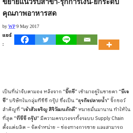
ขยายแนวรบสาขา-รุกการเงิน-ยกระดับ
คุณภาพอาหารสด
by
WP
9 May 2017
แชร์
:
เป็นที่น่าจับตามอง หลังจาก
“บิ๊กซี”
เข้ามาอยู่ในชายคา
“บีเจ
ซี”
บริษัทในกลุ่มทีซีซี กรุ๊ป ซึ่งเป็น
“ธุรกิจปลายน้ำ”
จิ๊กซอว์
สำคัญที่
“เจ้าสัวเจริญ สิริวัฒนภักดี”
หมายมั่นมานาน ทำให้ใน
ที่สุด
“ทีซีซี กรุ๊ป”
มีความครบวงจรทั้งระบบ Supply Chain
ตั้งแต่ผลิต – จัดจำหน่าย – ช่องทางการขาย และสามารถ