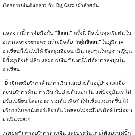
เหตุผลที่เรารุกบริการการเงิน และประกัน ภายใต้แบรนด์บิ๊ก
ซี เราหวังเป็นอย่างยิ่งว่าจะช่วยสร้างความสัมพันธ์ระหว่างบิ๊ก
ซี กับลูกค้าให้ใกล้ชิดกันยิ่งขึ้น เพราะบัตรเครดิต และบัตร
สินเชื่อดังกล่าว เหมือนเป็นสินค้า House Brand ของเรา แต่
เป็นบริการด้านการเงิน ทำให้เราตอบสนองไลฟ์สไตล์ลูกค้า
ได้ครบวงจรมากขึ้น ทั้งยังทำให้ลูกค้าอยู่กับเรา และนึกถึงบิ๊ก
ซีตลอด ไม่ใช่แค่ช้อปในศูนย์ฯ เท่านั้น เพราะบัตรนี้ติดตัวเขา
ไปทุกที่”
ดร. ปิยะวรรณ ปิยะพงษ์ ผู้ช่วยรองประธานฝ่าย
พัฒนาธุรกิจบริการ
ขยายความเพิ่มเติม
นอกจากนี้
“ทีซีซี กรุ๊ป”
ยังมีกลุ่มธุรกิจประกันและการเงิน
ภายใต้
“กลุ่มบริษัทอาคเนย์”
เพราะฉะนั้น Network สาขาขอ
งบิ๊กซี จึงเป็นช่องทางในการนำเสนอผลิตภัณฑ์ประกันและ
การเงินของอาคเนย์ ไปสู่ผู้บริโภคทั่วประเทศได้