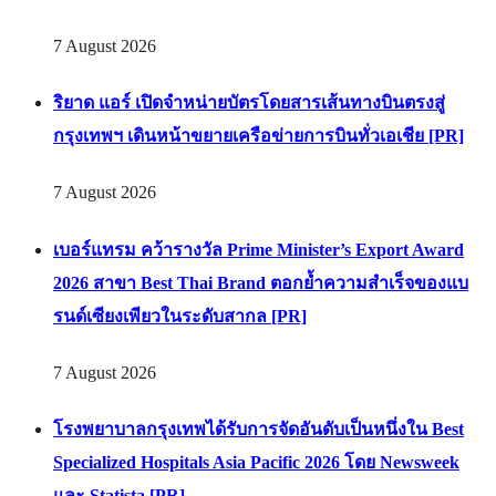
Specialized Hospitals Asia Pacific 2026 โดย Newsweek
และ Statista [PR]
7 August 2026
Facebook
Twitter
Line
Contact Us
Jobs
@2021 - All Right Reserved. Double B Media Co., Ltd.
Back To Top