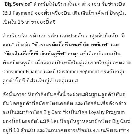
ของบิ๊กซีโดยอัตโนมัติ โดยปัจจุบันฐานสมาชิกบัตร Big Card
อยู่ที่ 10 ล้านใบ และในอนาคตอาจเชื่อมโยงเบเนฟิตระหว่าง
บัตรการเงินดังกล่าว กับ Big Card เข้าด้วยกัน
นอกจากนี้การจับมือกับ
“อิออน”
ครั้งนี้ ถือเป็นจุดเริ่มต้น ใน
อนาคตอาจขยายความร่วมมือกับ
“กลุ่มอิออน”
ในภูมิภาค
อาเซียนก็เป็นไปได้ ซึ่งกลุ่มอิออน เป็นกลุ่มทุนใหญ่จากญี่ปุ่น
มีทั้งธุรกิจค้าปลีก และการเงิน ที่เวลานี้โฟกัสการลงทุนใน
อาเซียน
“บิ๊กซีเคยมีบริการด้านการเงิน และประกันอยู่บ้าง แต่เมื่อ
ก่อนบริการด้านการเงิน กับประกันแยกกัน แต่ปัจจุบันเราได้
ปรับเปลี่ยน โดยเอามารวมกัน เพื่อทำให้แข็งแรงมากขึ้น ให้
บริการในเคาน์เตอร์เดียวกัน โดยต่อไปจะมีโปรดักส์ใหม่ออก
มาเป็นระยะๆ