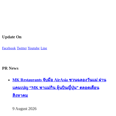
9 August 2026
ลอรีอัล กรุ๊ป รายงานผลการดำเนินงานครึ่งปีแรกเติบโต
6.5% คว้าลิขสิทธิ์ความงามแบรนด์กุชชี่ 50 ปี
9 August 2026
NEXTOPIA สยามพารากอน ชวนเฉลิมฉลองเดือนแห่ง
แม่ผ่าน “Love with Purpose” Celebrating Mom. Creating
Meaningful Moments. เพราะความรักที่มีความหมาย…
คือความรักที่ส่งต่อคุณค่าได้ [PR]
7 August 2026
ทรู 5G ชวนเป็นเจ้าของ HUAWEI Pura 90s Series 5G+
แฟลกชิปกล้องระดับผู้นำ ได้ง่ายกว่า คุ้มกว่า! จัดเต็มดีลลด