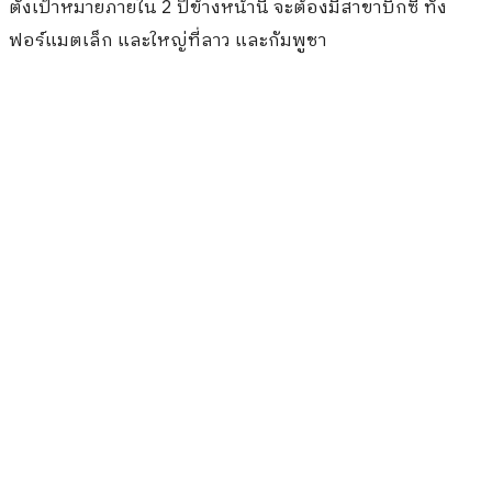
ตั้งเป้าหมายภายใน 2 ปีข้างหน้านี้ จะต้องมีสาขาบิ๊กซี ทั้ง
ฟอร์แมตเล็ก และใหญ่ที่ลาว และกัมพูชา
–
เสริมทัพบริการด้านการเงินและประกัน
และบริการรับ
ชำระบิล – บริการใหม่ที่หลากหลาย เนื่องจากหัวใจของธุรกิจ
ค้าปลีกยุคนี้ ไม่ได้เป็นเพียงช่องทางจำหน่ายสินค้าอย่างเดียว
เท่านั้น แต่ต้องมีความครบวงจร หรือ One Stop Service ให้
กับลูกค้า และหนึ่งในจิ๊กซอว์สำคัญของการต่อภาพ One
Stop Service คือ บริการด้านการเงิน ประกัน และรับชำระบิล
(Bill Payment) รวมถึงบริการด้านอื่นๆ เช่น จองตั๋วเครื่องบิน
ตั๋วเดินทาง ตั๋วคอนเสิร์ต
ด้วยเหตุนี้เอง
“บิ๊กซี”
จึงได้จัดตั้งทีม
“ธุรกิจใหม่”
ทำหน้าที่
พัฒนา
“บริการใหม่”
โดยเปิดตัว 2 แบรนด์ใหม่ คือ
“Big
Care”
ให้บริการด้านการเงิน และประกัน โดยเป็นเคาน์เตอร์