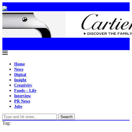
Home
News
Digital
Insight
Creativity
Foods – Life
Interview
PR News
Jobs
Search
Tag: