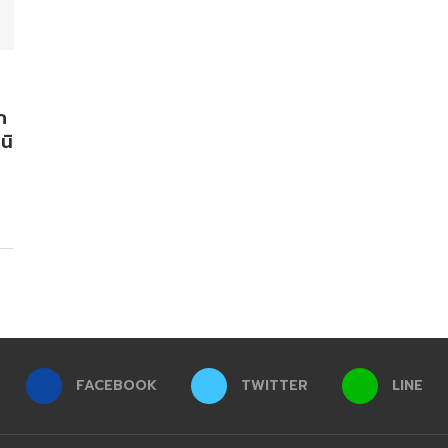
ก
นิ
FACEBOOK
TWITTER
LINE