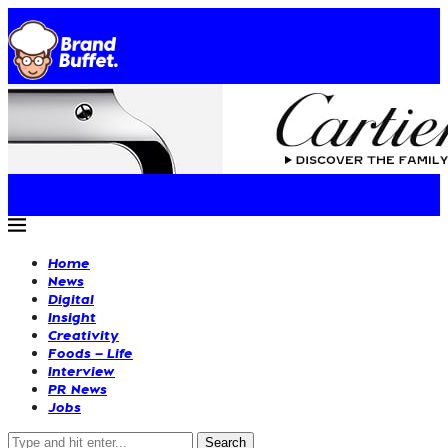
Home
News
Digital
Insight
Creativity
Foods – Life
Interview
PR News
Jobs
Search