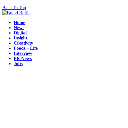
Back To Top
Home
News
Digital
Insight
Creativity
Foods – Life
Interview
PR News
Jobs