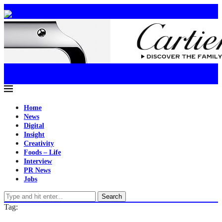
Home
News
Digital
Insight
Creativity
Foods – Life
Interview
PR News
Jobs
Search
Tag: