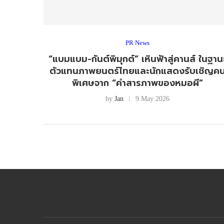
PR News
“แบมแบม-กันต์พิมุกต์” เหินฟ้าสู่คานส์ ในฐาน
ตัวแทนภาพยนตร์ไทยและนักแสดงรับเชิญค
พิเศษจาก “คำสารภาพของหมอผี”
by
Jan
9 May 2026