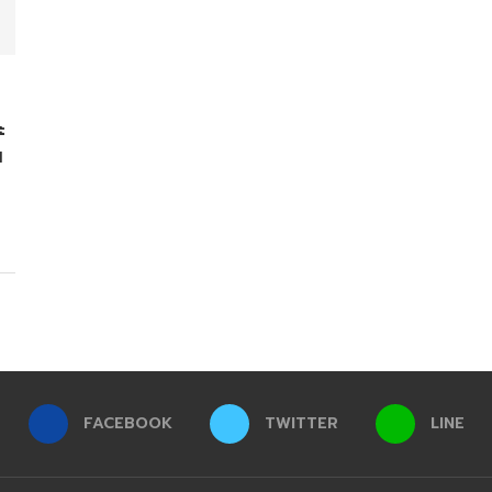
ะ
น
FACEBOOK
TWITTER
LINE