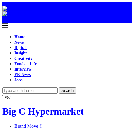
Home
News
Digital
Insight
Creativity
Foods – Life
Interview
PR News
Jobs
Search
Tag:
Big C Hypermarket
Brand Move !!