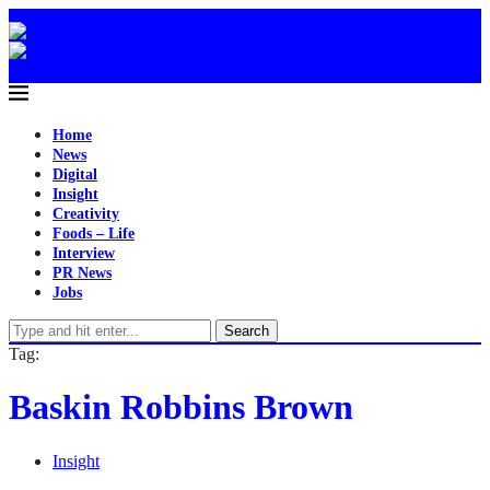
Home
News
Digital
Insight
Creativity
Foods – Life
Interview
PR News
Jobs
Search
Tag:
Baskin Robbins Brown
Insight