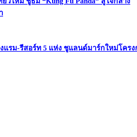
ี่ยวใหม่ ชูธีม “Kung Fu Panda” สู่ใจกลาง
า
งแรม-รีสอร์ท 5 แห่ง ชูแลนด์มาร์กใหม่โคร