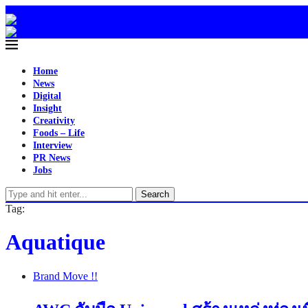
Home
News
Digital
Insight
Creativity
Foods – Life
Interview
PR News
Jobs
Search
Tag:
Aquatique
Brand Move !!