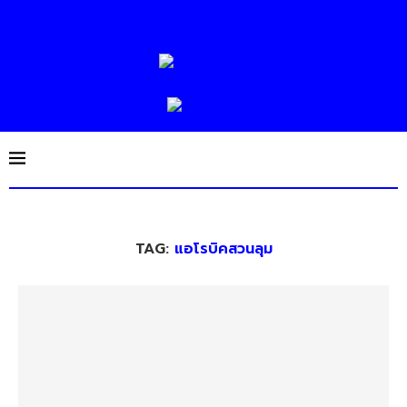
TAG:
แอโรบิคสวนลุม