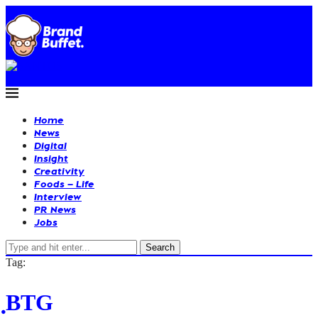
Home
News
Digital
Insight
Creativity
Foods – Life
Interview
PR News
Jobs
Search
Tag:
ฺBTG