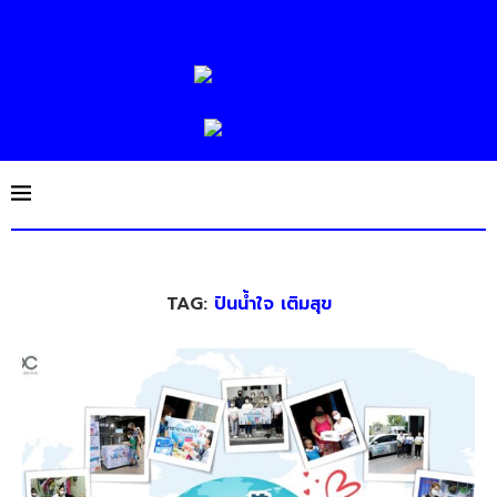
TAG:
ปันน้ำใจ เติมสุข