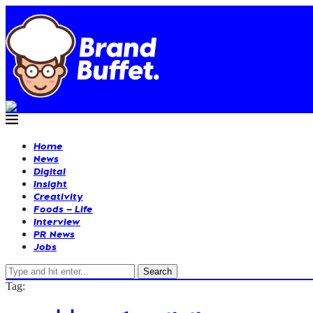
Home
News
Digital
Insight
Creativity
Foods – Life
Interview
PR News
Jobs
Search
Tag: