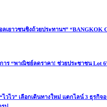
ฟุตบอลเยาวชนชิงถ้วยประทานฯ” “BANGKOK 
งการ “พาณิชย์ลดราคา! ช่วยประชาชน Lot 6
าง “ไวไว” เลือกเดินทางใหม่ แตกไลน์ 3 ธุรกิจ
จรูป