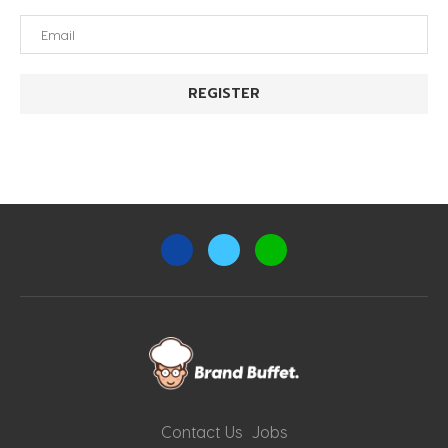
Contact Us
Jobs