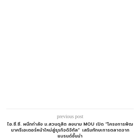
previous post
ไอ.ซี.ซี. ผนึกกำลัง ม.สวนดุสิต ลงนาม MOU เปิด “โครงการพัฒ
นาครีเอเตอร์หน้าใหม่สู่ธุรกิจดิจิทัล” เสริมทักษะการตลาดจาก
แบรนด์ชั้นนำ