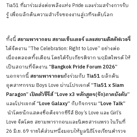
Tia51 ที่มาร่วมส่งต่อพลังแห่ง Pride และร่วมสร้างการรับ
รู้ เพื่อผลักดันความสำเร็จของงานสู่เวทีระดับโลก
ทั้งนี้
สยามพารากอน สยามเซ็นเตอร์ และสยามดิสคัฟเวอรี่
ได้จัดงาน “The Celebration: Right to Love” อย่างต่อ
เนื่องตลอดทั้งเดือน โดยได้รับเกียรติจาก นฤมิตไพรด์ ให้
เป็นสถานที่จัดงาน
“
Bangkok Pride Forum 2026”
นอกจากนี้
สยามพารากอน
ยังร่วมกับ
Tia51
ผลักดัน
อุตสาหกรรม Boys Love ผ่านโปรเจกต์
“
Tia51 x Siam
Paragon” เปิดตัวซีรีส์ “Love x3 หลักสูตร(รัก)ภาคบังคับ”
และโปรเจกต์
“
Love Galaxy”
กับกิจกรรม
“
Love Talk”
นำโดยนักแสดงชื่อดังจากซีรีส์ Boy’s Love และ Girl’s
Love จัดโดย สยามพารากอนและนิตยสารแพรว ในวันที่
26 มิ.ย. 69 รายได้ส่วนหนึ่งมอบให้มูลนิธิโรงเรียนตำรวจ