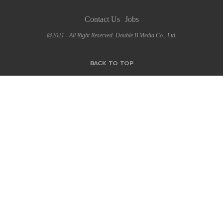
Contact Us
Jobs
@2021 - All Right Reserved. Double B Media Co., Ltd.
BACK TO TOP