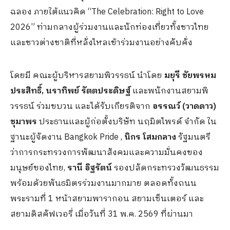
ฉลอง ภายใต้แนวคิด “The Celebration: Right to Love
2026” ท่ามกลางผู้ร่วมงานและนักท่องเที่ยวทั้งชาวไทย
และชาวต่างชาติที่หลั่งไหลเข้าร่วมงานอย่างคับคั่ง
โดยมี คณะผู้บริหารสยามพิวรรธน์ นำโดย
มยุรี ชัยพรหม
ประสิทธิ์, นราทิพย์ รัตตประดิษฐ์
และพนักงานสยามพิ
วรรธน์ ร่วมขบวน และได้รับเกียรติจาก
อรรณว์ (วาดดาว)
ชุมาพร
ประธานและผู้ก่อตั้งบริษัท นฤมิตไพรด์ จำกัด ใน
ฐานะผู้จัดงาน Bangkok Pride ,
นิกร โสมกลาง
รัฐมนตรี
ว่าการกระทรวงการพัฒนาสังคมและความมั่นคงของ
มนุษย์ของไทย,
รานี อิฐรัตน์
รองปลัดกระทรวงวัฒนธรรม
พร้อมด้วยพันธมิตรร่วมงานมากมาย ตลอดทั้งถนน
พระรามที่ 1 หน้าสยามพารากอน สยามเซ็นเตอร์ และ
สยามดิสคัฟเวอรี่ เมื่อวันที่ 31 พ.ค. 2569 ที่ผ่านมา