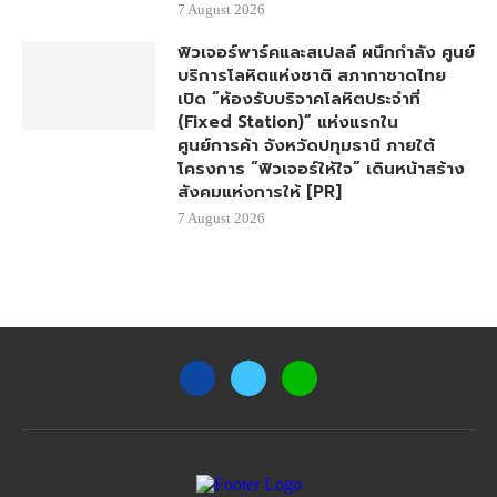
ดิจิทัล เปิดตัว “สี่มุมเมืองออนไลน์”
(Simummuang Online)แพลตฟอร์ม
ค้าส่งวัตถุดิบอาหารออนไลน์ (B2B
Fresh Produce Marketplace) ที่
ใหญ่ที่สุดของอาเซียน [PR]
7 August 2026
ฟิวเจอร์พาร์คและสเปลล์ ผนึกกำลัง ศูนย์
บริการโลหิตแห่งชาติ สภากาชาดไทย
เปิด “ห้องรับบริจาคโลหิตประจำที่
(Fixed Station)” แห่งแรกใน
ศูนย์การค้า จังหวัดปทุมธานี ภายใต้
โครงการ “ฟิวเจอร์ให้ใจ” เดินหน้าสร้าง
สังคมแห่งการให้ [PR]
7 August 2026