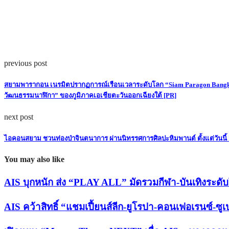
previous post
สยามพารากอน เนรมิตปรากฏการณ์เรือนเวลาระดับโลก “Siam Paragon Bangkok W
วัฒนธรรมนาฬิกา” ของภูมิภาคเอเชียตะวันออกเฉียงใต้ [PR]
next post
ไอคอนสยาม ชวนท่องป่าจินตนาการ ผ่านนิทรรศการศิลปะหิมพานต์ ตั้งแต่วันนี้ ถึ
You may also like
AIS บุกหนัก ส่ง “PLAY ALL” มัดรวมกีฬา-บันเทิงระดับโ
AIS คว้าสิทธิ์ “แชมเปี้ยนส์ลีก-ยูโรปา-คอนเฟอเรนซ์-ซูเ