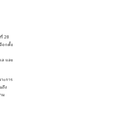
ที่ 28
ือกตั้ง
ูแล และ
ฉพาะการ
นถึง
ตาม