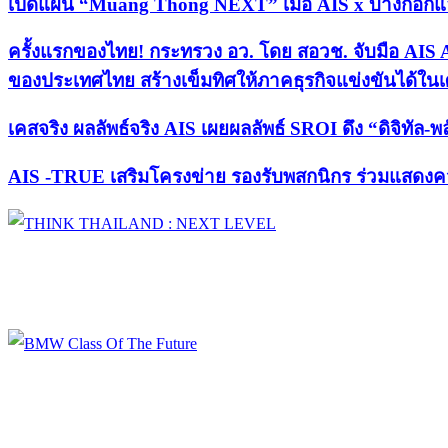
เปิดแผน “Muang Thong NEXT” เมื่อ AIS x บางกอกแลนด
ครั้งแรกของไทย! กระทรวง อว. โดย สอวช. จับมือ AIS 
ของประเทศไทย สร้างเข็มทิศให้ภาคธุรกิจแข่งขันได้ใน
เคสจริง ผลลัพธ์จริง AIS เผยผลลัพธ์ SROI ดึง “ดิจิทัล-
AIS -TRUE เสริมโครงข่าย รองรับพสกนิกร ร่วมแสดงคว