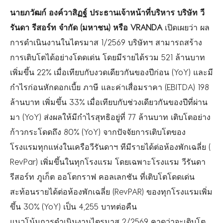
นายภวัฒก์ องค์วาสิฏฐ์ ประธานเจ้าหน้าที่บริหาร บริษัท วี
รันดา รีสอร์ท จำกัด (มหาชน) หรือ VRANDA
เปิดเผยว่า ผล
การดำเนินงานในไตรมาส 1/2569 บริษัทฯ สามารถสร้าง
การเติบโตได้อย่
างโดดเด่น โดยมีรายได้รวม 521 ล้านบาท
เพิ่มขึ้น 22% เมื่อเทียบกับงวดเดียวกันของปี
ก่อน (YoY) และมี
กำไรก่อนหักดอกเบี้ย ภาษี และค่าเสื่อมราคา (EBITDA) 198
ล้านบาท เพิ่มขึ้น 33% เมื่อเทียบกับช่วงเดียวกันของปี
ที่ผ่าน
มา (YoY) ส่งผลให้มีกำไรสุทธิอยู่ที่ 77 ล้านบาท เติบโตอย่าง
ก้าวกระโดดถึง 80% (YoY) จากปัจจัยการเติบโตของ
โรงแรมทุ
กแห่งในเครือวีรันดาฯ ทีมีรายได้ต่อห้องพักเฉลี่ย (
RevPar) เพิ่มขึ้นในทุกโรงแรม โดยเฉพาะโรงแรม วีรันดา
รีสอร์ท ภูเก็ต ออโตกราฟ คอลเลกชัน ที่เติบโตโดดเด่น
สะท้อนรายได้ต่อห้องพักเฉลี่ย (RevPAR) ของทุกโรงแรมเพิ่ม
ขึ้น 30% (YoY) เป็น 4,255 บาทต่อคืน
แนวโน้มการดำเนินงานไตรมาส 2/2569 คาดว่าจะเติบโต