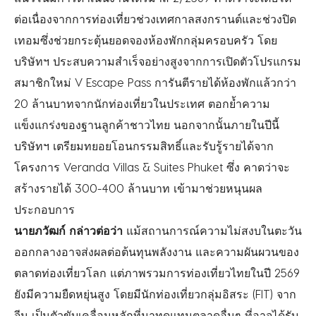
ต่อเนื่
องจากการท่องเที่ยวช่
วงเทศกาลสงกรานต์และช่วงปิ
ด
เทอมซึ่งช่วยกระตุ้นยอดจองห้
องพักกลุ่มครอบครัว โดย
บริษัทฯ ประสบความสำเร็จอย่างสู
งจากการเปิดตัวโปรแกรม
สมาชิ
กใหม่ V Escape Pass การันตีรายได้ห้องพักแล้วกว่า
20 ล้านบาทจากนักท่องเที่
ยวในประเทศ ตอกย้ำความ
แข็งแกร่งของฐานลูกค้
าชาวไทย นอกจากนั้นภายในปีนี้
บริษัทฯ เตรียมทยอยโอนกรรมสิทธิ์และรั
บรู้รายได้จาก
โครงการ Veranda Villas & Suites Phuket ซึ่ง คาดว่าจะ
สร้างรายได้ 300-400 ล้านบาท เข้ามาช่วยหนุนผล
ประกอบการ
นายภวัฒก์ กล่าวต่อว่า
แม้สถานการณ์
ความไม่สงบในตะวัน
ออกกลางอาจส่
งผลต่อต้นทุนพลังงาน และความผันผวนของ
ตลาดท่องเที่
ยวโลก แต่ภาพรวมการท่องเที่ยวไทยในปี 2569
ยังมีความยืดหยุ่นสูง โดยมีนักท่องเที่ยวกลุ่มอิสระ (FIT) จาก
จีน เป็นตัวขับเคลื่อนหลักที่
มาทดแทนตลาดอื่นๆ ที่อาจได้รับ