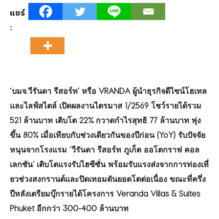
แชร์
:
‘บมจ.วีรันดา รีสอร์ท’ หรือ VRANDA ผู้นำธุรกิจดีไซน์โฮเทล
และไลฟ์
สไตล์ เปิดผลงานไตรมาส 1/2569 โชว์รายได้รวม
521 ล้านบาท เติบโต 22% กวาดกำไรสุทธิ 77 ล้านบาท พุ่ง
ขึ้น 80% เมื่อเทียบกับช่วงเดียวกันของปี
ก่อน (YoY) รับปัจจัย
หนุนจากโรงแรม ‘วีรันดา รีสอร์ท ภูเก็ต ออโตกราฟ คอล
เลกชัน’ เติบโตแรงรับไฮซีซั่น พร้อมรับแรงส่งจากการท่องเที่
ยวช่วงสงกรานต์และปิดเทอมดั
นยอดโตต่อเนื่อง ขณะที่ครึ่ง
ปีหลังเตรียมบุ๊
กรายได้โครงการ Veranda Villas & Suites
Phuket อีกกว่า 300-400 ล้านบาท