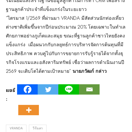
รมเนี
ยมและสร้างฐานข้อมูลลูกค้
าในการทำ CRM เพื่อสร้าง
ฐานลูกค้าประจำที่แข็
งแกร่งในระยะยาว
“ไตรมาส 1/2569 ที่ผ่านมา VRANDA มีสัดส่วนนักท่องเที่ยว
ต่างชาติ
เพิ่มขึ้นจากปีก่อนประมาณ 20% โดยเฉพาะในทำเล
ศักยภาพอย่
างภูเก็ตและสมุย ขณะที่ฐานลูกค้าชาวไทยยังคง
แข็
งแกร่ง เมื่อผนวกกับกลยุทธ์การบริ
หารจัดการต้นทุนที่มี
ประสิทธิ
ภาพ ควบคู่ไปกับการขยายการรับรู้
รายได้จากทั้งธุ
รกิ
จโรงแรมและอสังหาริมทรัพย์ เชื่อว่าผลการดำเนินงานปี
2569 จะเติบโตได้ตามเป้าหมาย”
นายภวัฒก์ กล่าว
แชร์
:
VRANDA
วีรันดา