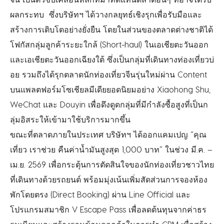
ผลกระทบ ซึ่งบริษัทฯ ได้วางกลยุทธ์เชิงรุกเพื่อรับมื
อและ
สร้างการเติบโตอย่างยั่งยืน โดยในส่วนของตลาดต่างชาติได้
โฟกัสกลุ่มลูกค้าระยะใกล้ (Short-haul) ในเอเชียตะวันออก
และเอเชียตะวั
นออกเฉียงใต้ ซึ่งเป็นกลุ่มที่เดินทางท่องเที่
ยวบ่
อย รวมถึงได้รุกตลาดนักท่องเที่
ยวจีนรุ่นใหม่ผ่าน Content
บนแพลตฟอร์มโซเชียลมีเดียยอดนิ
ยมอย่าง Xiaohong Shu,
WeChat และ Douyin เพื่อดึงดูดกลุ่มที่มีกำลังซื้
อสูงที่เป็นก
ลุ่มอิสระให้เข้
ามาใช้บริการมากขึ้น
ขณะที่ตลาดภายในประเทศ บริษัทฯ ได้ออกแคมเปญ “คุณ
เที่ยว เราช่วย คืนค่าน้ำมันสูงสุด 1,000 บาท” ในช่วง มี.ค. –
เม.ย. 2569 เพื่อกระตุ้นการตัดสินใจของนั
กท่องเที่ยวชาวไทย
ที่เดินทางด้
วยรถยนต์ พร้อมมุ่งเน้นเพิ่มสัดส่
วนการจองห้อง
พักโดยตรง (Direct Booking) ผ่าน Line Official และ
โปรแกรมสมาชิก V Escape Pass เพื่อลดต้นทุนจากค่าธร