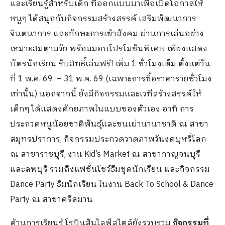
และเรียนรู้สำหรับเด็ก ที่ออกแบบมาเพื่อเปิดโอกาสให้
หนูๆ ได้สนุกกับกิจกรรมสร้างสรรค์ เสริมพัฒนาการ
จินตนาการ และทักษะการเข้าสังคม ผ่านการเล่นอย่าง
เหมาะสมตามวัย พร้อมมอบโปรโมชันพิเศษ เพียงแสดง
บัตรนักเรียน รับสิทธิ์เล่นฟรี! เพิ่ม 1 ชั่วโมงเต็ม ตั้งแต่วัน
ที่ 1 พ.ค. 69 – 31 พ.ค. 69 (เฉพาะการซื้อราคารายชั่วโมง
เท่านั้น) นอกจากนี้ ยังมีกิจกรรมและเวทีสร้างสรรค์ให้
เด็กๆ ได้แสดงศักยภาพในแบบของตัวเอง อาทิ การ
ประกวดหนูน้อยชาติพันธุ์และชนเผ่านานาชาติ ณ สาขา
สมุทรปราการ, กิจกรรมประกวดวาดภาพวันงดบุหรี่โลก
ณ สาขาราชบุรี, งาน Kid’s Market ณ สาขากาญจนบุรี
และลพบุรี รวมถึงแฟชั่นโชว์ธีมชุดนักเรียน และกิจกรรม
Dance Party ธีมนักเรียน ในงาน Back To School & Dance
Party ณ สาขาศรีสมาน
ด้านการเรียนรู้ โรบินสันไลฟ์สไตล์ยังรวบรวม
กิจกรรมที่