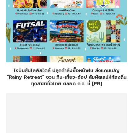
โรบินสันไลฟ์สไตล์ ปลุกกำลังซื้อหน้าฝน ส่งแคมเปญ
“Rainy Retreat” ชวน กิน-เที่ยว-ช้อป สัมผัสเสน่ห์ท้องถิ่น
ทุกสาขาทั่วไทย ตลอด ก.ค. นี้ [PR]