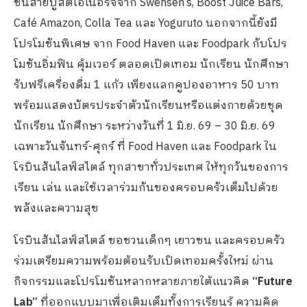
ชื่นสายบูสต์เอเนอร์จี้จาก Swensen’s, Boost Juice Bars,
Café Amazon, Colla Tea และ Yoguruto นอกจากนี้ยังมี
โปรโมชันพิเศษ จาก Food Haven และ Foodpark กับโปร
โมชันอิ่มฟิน คุ้มเวอร์ ตลอดเปิดเทอม นักเรียน นักศึกษา
รับฟรีเครื่องดื่ม 1 แก้ว เพียงแลกคูปองอาหาร 50 บาท
พร้อมแสดงบัตรประจำตัวนักเรียนหรือแต่งกายด้วยชุด
นักเรียน นักศึกษา ระหว่างวันที่ 1 มิ.ย. 69 – 30 มิ.ย. 69
เฉพาะวันจันทร์-ศุกร์ ที่ Food Haven และ Foodpark ใน
โรบินสันไลฟ์สไตล์ ทุกสาขาทั่วประเทศ ให้ทุกวันของการ
เรียน เล่น และใช้เวลาร่วมกันของครอบครัวเต็มไปด้วย
พลังและความสุข
โรบินสันไลฟ์สไตล์ ขอชวนเด็กๆ เยาวชน และครอบครัว
ร่วมเตรียมความพร้อมต้อนรับเปิดเทอมครั้งใหม่ ผ่าน
กิจกรรมและโปรโมชันหลากหลายภายใต้แนวคิด
“Future
Lab”
ที่ออกแบบมาเพื่อเติมเต็มทั้งการเรียนรู้ ความคิด