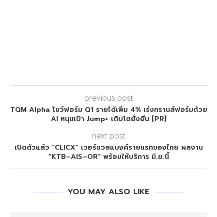
previous post
TQM Alpha โชว์ฟอร์ม Q1 รายได้เพิ่ม 4% เร่งทรานส์ฟอร์มด้วย
AI หนุนเป้า Jump+ เติบโตยั่งยืน [PR]
next post
เปิดตัวแล้ว “CLICX” เวอร์ชวลแบงค์รายแรกของไทย ผลงาน
“KTB–AIS–OR” พร้อมให้บริการ มิ.ย.นี้
YOU MAY ALSO LIKE