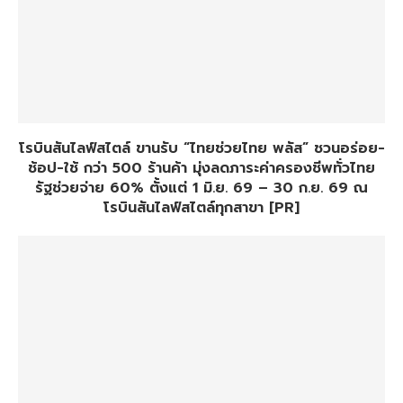
โรบินสันไลฟ์สไตล์ ขานรับ “ไทยช่วยไทย พลัส” ชวนอร่อย-
ช้อป-ใช้ กว่า 500 ร้านค้า มุ่งลดภาระค่าครองชีพทั่วไทย
รัฐช่วยจ่าย 60% ตั้งแต่ 1 มิ.ย. 69 – 30 ก.ย. 69 ณ
โรบินสันไลฟ์สไตล์ทุกสาขา [PR]