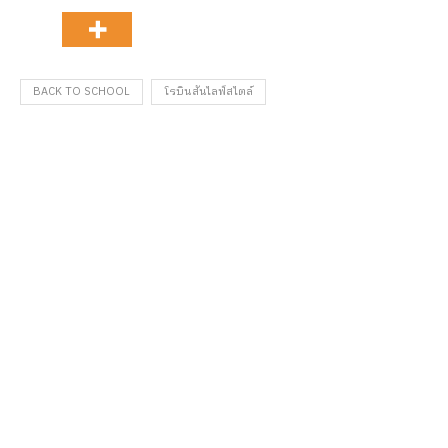
BACK TO SCHOOL
โรบินสันไลฟ์สไตล์