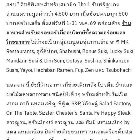
ครบ” สิทธิพิเศษสำหรับสมาชิก The 1 รับฟรีคูปอง
ส่วนลดรวมมูลค่ากว่า 4,600 บาท เมื่อช้อปครบทุก 600
บาทต่อใบเสร็จ ตั้งแต่วันที่ 1-31 พ.ค. 69 พร้อมด้วย
ร้าน
อาหารสำหรับครอบครัวที่ตอบโจทย์ทั้งความอร่อยและ
โภชนาการ
ไม่ว่าจะเป็นกลุ่มเมนูอบอุ่นทานง่าย อาทิ MK
Restaurants, สุกี้ตี๋น้อย, Shabushi, Bonus Suki, Lucky Suki
Mandarin Suki & Dim Sum, Ootoya, Sushiro, Shinkanzen
Sushi, Yayoi, Hachiban Ramen, Fuji, Zen และ Tsubohachi
นอกจากนี้ ยังมีร้านอาหารที่ช่วยเติมพลัง โปรตีน ผักและ
ผลไม้สดหลากหลายชนิดให้เด็กๆ พร้อมสำหรับวันเปิด
เทอม อาทิ แหลมเจริญ ซีฟู้ด, S&P, โอ้กะจู๋, Salad Factory,
On The Table, Sizzler, Chester’s, Santa Fe Happy Steak,
ลาวญวน, ครัวเมืองเว้ ลาวญวน และ ยัมมี่ แหนมเนือง by
แดง แหนมเนือง ปิดท้ายด้วยขนมหวานและเครื่องดื่มสด