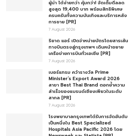
ผู้นำ ได้ง่ายกว่า คุ้มกว่า! จัดเต็มดีลลด
สูงสุด 19,400 บาท พร้อมสิทธิพิเศษ
ครบครันทั้งความบันเทิงและบริการหลัง
การขาย [PR]
7 August 2026
ริยาด แอร์ เปิดจำหน่ายบัตรโดยสารเส้น
ทางบินตรงสู่กรุงเทพฯ เดินหน้าขยาย
เครือข่ายการบินทั่วเอเชีย [PR]
7 August 2026
เบอร์แทรม คว้ารางวัล Prime
Minister’s Export Award 2026
สาขา Best Thai Brand ตอกย้ำความ
สำเร็จของแบรนด์เซียงเพียวในระดับ
สากล [PR]
7 August 2026
โรงพยาบาลกรุงเทพได้รับการจัดอันดับ
เป็นหนึ่งใน Best Specialized
Hospitals Asia Pacific 2026 โดย
Newsweek และ Statista [PR]