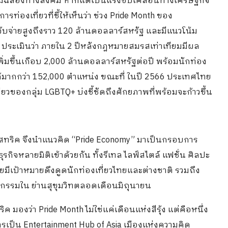
การเฉลิมฉลองทางสังคม หากแต่เป็นแรงขับเคลื่อนทางเศรษฐกิจ
่องเที่ยวที่ชี้ให้เห็นว่า ช่วง Pride Month ของ
ับจ่ายสูงถึงราว 120 ล้านดอลลาร์สหรัฐ และมีแนวโน้ม
ั้นนำ ประเมินว่า ภายใน 2 ปีหลังกฎหมายสมรสเท่าเทียมมีผล
ิ่มขึ้นเกือบ 2,000 ล้านดอลลาร์สหรัฐต่อปี พร้อมนักท่อง
นได้มากกว่า 152,000 ตำแหน่ง ขณะที่ ในปี 2566 ประเทศไทย
่ยวของกลุ่ม LGBTQ+ บ่งชี้ชัดถึงศักยภาพที่พร้อมจะก้าวขึ้น
ม ดิสทริค จึงนำแนวคิด “Pride Economy” มาเป็นกรอบการ
รกิจหลายมิติเข้าด้วยกัน ทั้งรีเทล ไลฟ์สไตล์ แฟชั่น ศิลปะ
มีเป้าหมายดึงดูดนักท่องเที่ยวไทยและต่างชาติ รวมถึง
ิจกรรมใน ย่านสุขุมวิทตลอดเดือนมิถุนายน
ค มองว่า Pride Month ไม่ใช่แค่เดือนแห่งสีรุ้ง แต่คือหนึ่ง
รเป็น Entertainment Hub of Asia เมืองแห่งความคิด