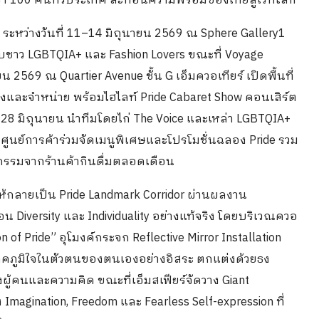
่า 100 คนทั่วประเทศ สะท้อนความพร้อมของไทยสู่เวทีโลก
 ระหว่างวันที่ 11–14 มิถุนายน 2569 ณ Sphere Gallery1
รับชาว LGBTQIA+ และ Fashion Lovers ขณะที่ Voyage
น 2569 ณ Quartier Avenue ชั้น G เอ็มควอเทียร์ เปิดพื้นที่
งและจำหน่าย พร้อมไฮไลท์ Pride Cabaret Show คอนเสิร์ต
ี่ 28 มิถุนายน นำทีมโดยไก่ The Voice และเหล่า LGBTQIA+
มศูนย์การค้าร่วมจัดเมนูพิเศษและโปรโมชั่นฉลอง Pride รวม
ิจกรรมจากร้านค้ากินดื่มตลอดเดือน
านให้กลายเป็น Pride Landmark Corridor ผ่านผลงาน
้อน Diversity และ Individuality อย่างแท้จริง โดยบริเวณควอ
on of Pride” อุโมงค์กระจก Reflective Mirror Installation
และภาคภูมิใจในตัวตนของตนเองอย่างอิสระ ตกแต่งด้วยธง
ู้คนและความคิด ขณะที่เอ็มสเฟียร์จัดวาง Giant
 Imagination, Freedom และ Fearless Self-expression ที่