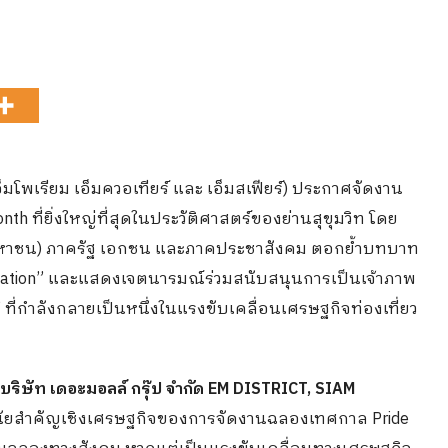
อ็มโพเรียม เอ็มควอเทียร์ และ เอ็มสเฟียร์) ประกาศจัดงาน
ที่ยิ่งใหญ่ที่สุดในประวัติศาสตร์ของย่านสุขุมวิท โดย
ัด (มหาชน) ภาครัฐ เอกชน และภาคประชาสังคม ตอกย้ำบทบาท
nation” และแสดงเจตนารมณ์ร่วมสนับสนุนการเป็นเจ้าภาพ
ที่กำลังกลายเป็นหนึ่งในแรงขับเคลื่อนเศรษฐกิจท่องเที่ยว
ริษัท เดอะมอลล์ กรุ๊ป จำกัด EM DISTRICT, SIAM
นัยสำคัญเชิงเศรษฐกิจของการจัดงานฉลองเทศกาล Pride