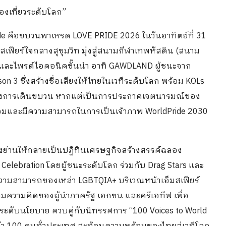
งเที่ยวระดับโลก”
e คือขบวนพาเหรด LOVE PRIDE 2026 ในวันอาทิตย์ที่ 31
ฟียร์ใจกลางสุขุมวิท มุ่งสู่สนามกีฬาเทพหัสดิน (สนาม
 และไพรด์ไอคอนิคชั้นนำ อาทิ GAWDLAND ผู้ชนะจาก
n 3 ซึ่งสร้างชื่อเสียงให้ไทยในเวทีระดับโลก พร้อม KOLs
นเพียงการเดินขบวน หากแต่เป็นการประกาศเจตนารมณ์ของ
มและมีความสามารถในการเป็นเจ้าภาพ WorldPride 2030
้งย่านให้กลายเป็นปฏิทินเศรษฐกิจสร้างสรรค์ฉลอง
Celebration โดยผู้ชนะระดับโลก ร่วมกับ Drag Stars และ
งความสามารถของเหล่า LGBTQIA+ บริเวณหน้าเอ็มสเฟียร์
ดมความคิดของผู้นำภาครัฐ เอกชน และครีเอทีฟ เพื่อ
ดับนโยบาย ควบคู่กับนิทรรศการ “100 Voices to World