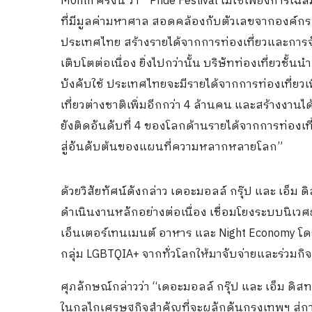
Month ครั้งนี้ ว่า “ Pride Festival ไม่ใช่เพียง
ที่มีมูลค่ามหาศาล สอดคล้องกับตัวเลขจากองค์กรการท
ประเทศไทย สร้างรายได้จากการท่องเที่ยวและการจ
เติบโตต่อเนื่อง ยิ่งไปกว่านั้น บริษัทท่องเที่ยวช
บังคับใช้ ประเทศไทยจะมีรายได้จากการท่องเที่ยวเพ
เที่ยวต่างชาติเพิ่มอีกกว่า 4 ล้านคน และสร้างงา
ยังติดอันดับที่ 4 ของโลกด้านรายได้จากการท่องเที
สู่อันดับต้นของแผนที่ความหลากหลายโลก”
ด้วยวิสัยทัศน์ดังกล่าว เดอะมอลล์ กรุ๊ป และ เอ็
ดำเนินงานหลักอย่างต่อเนื่อง เชื่อมโยงระบบนิเวศธุ
เอ็นเตอร์เทนเมนต์ อาหาร และ Night Economy โดย
กลุ่ม LGBTQIA+ จากทั่วโลกให้มาจับจ่ายและร่วมก
ศุภลักษณ์กล่าวว่า “เดอะมอลล์ กรุ๊ป และ เอ็ม ดิสทริ
ในกลไกเศรษฐกิจสำคัญที่จะผลักดันกรุงเทพฯ สู่กา