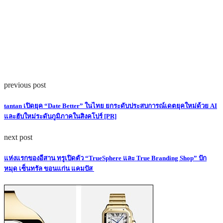
previous post
tantan เปิดยุค “Date Better” ในไทย ยกระดับประสบการณ์เดตยุคใหม่ด้วย AI
และฮับใหม่ระดับภูมิภาคในสิงคโปร์ [PR]
next post
แห่งแรกของอีสาน ทรูเปิดตัว “TrueSphere และ True Branding Shop” ปัก
หมุด เซ็นทรัล ขอนแก่น แคมปัส