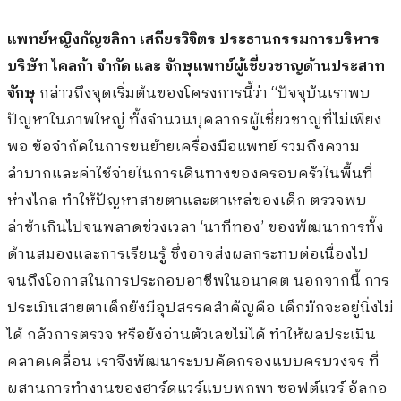
แพทย์หญิงกัญชลิกา เสถียรวิจิตร ประธานกรรมการบริหาร
บริษัท ไคลก้า จำกัด และ จักษุแพทย์ผู้เชี่ยวชาญด้านประสาท
จักษุ
กล่าวถึงจุดเริ่มต้นของโครงการนี้ว่า “ปัจจุบันเราพบ
ปัญหาในภาพใหญ่ ทั้งจำนวนบุคลากรผู้เชี่ยวชาญที่ไม่เพียง
พอ ข้อจำกัดในการขนย้ายเครื่องมือแพทย์ รวมถึงความ
ลำบากและค่าใช้จ่ายในการเดินทางของครอบครัวในพื้นที่
ห่างไกล ทำให้ปัญหาสายตาและตาเหล่ของเด็ก ตรวจพบ
ล่าช้าเกินไปจนพลาดช่วงเวลา ‘นาทีทอง’ ของพัฒนาการทั้ง
ด้านสมองและการเรียนรู้ ซึ่งอาจส่งผลกระทบต่อเนื่องไป
จนถึงโอกาสในการประกอบอาชีพในอนาคต นอกจากนี้ การ
ประเมินสายตาเด็กยังมีอุปสรรคสำคัญคือ เด็กมักจะอยู่นิ่งไม่
ได้ กลัวการตรวจ หรือยังอ่านตัวเลขไม่ได้ ทำให้ผลประเมิน
คลาดเคลื่อน เราจึงพัฒนาระบบคัดกรองแบบครบวงจร ที่
ผสานการทำงานของฮาร์ดแวร์แบบพกพา ซอฟต์แวร์ อัลกอ