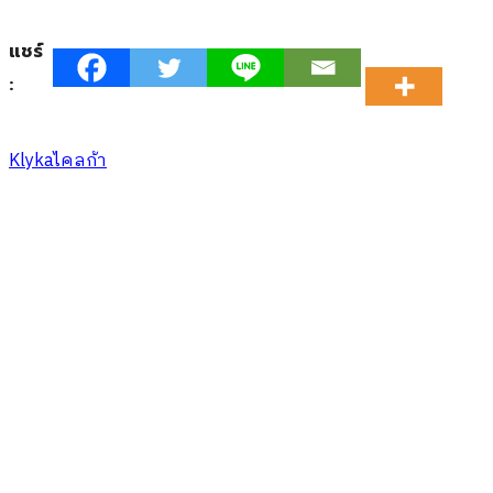
แชร์
:
Klyka
ไคลก้า