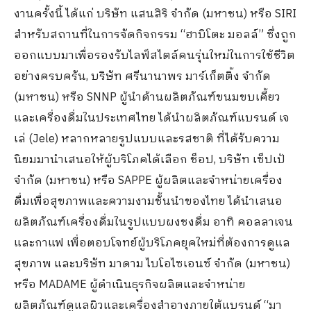
งานครั้งนี้ ได้แก่ บริษัท แสนสิริ จำกัด (มหาชน) หรือ SIRI
สำหรับสถานที่ในการจัดกิจกรรม “ฮาบิโตะ มอลล์” ซึ่งถูก
ออกแบบมาเพื่อรองรับไลฟ์สไตล์คนรุ่นใหม่ในการใช้ชีวิต
อย่างครบครัน, บริษัท ศรีนานาพร มาร์เก็ตติ้ง จำกัด
(มหาชน) หรือ SNNP ผู้นำด้านผลิตภัณฑ์ขนมขบเคี้ยว
และเครื่องดื่มในประเทศไทย ได้นำผลิตภัณฑ์แบรนด์ เจ
เล่ (Jele) หลากหลายรูปแบบและรสชาติ ที่ได้รับความ
นิยมมานำเสนอให้ผู้บริโภคได้เลือก ช็อป, บริษัท เซ็ปเป้
จำกัด (มหาชน) หรือ SAPPE ผู้ผลิตและจำหน่ายเครื่อง
ดื่มเพื่อสุขภาพและความงามชั้นนำของไทย ได้นำเสนอ
ผลิตภัณฑ์เครื่องดื่มในรูปแบบผงชงดื่ม อาทิ คอลลาเจน
และกาแฟ เพื่อตอบโจทย์ผู้บริโภคยุคใหม่ที่ต้องการดูแล
สุขภาพ และบริษัท มาดาม ไบโอไซเอนซ์ จำกัด (มหาชน)
หรือ MADAME ผู้ดำเนินธุรกิจผลิตและจำหน่าย
ผลิตภัณฑ์ดูแลผิวและเครื่องสำอางภายใต้แบรนด์ “มา