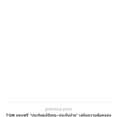
previous post
TQM มอบฟรี “ประกันอุบัติเหตุ–ประกันบ้าน” เสริมความคุ้มครอง