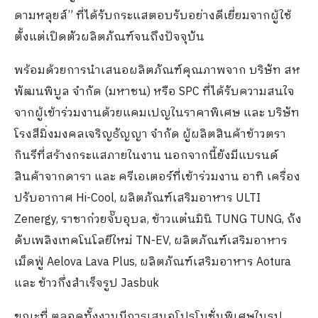
ดามหลุยส์” ที่ได้รับกระแสตอบรับอย่างดีเยี่ยมจากผู้ใช้
ตั้งแต่เปิดตัวผลิตภัณฑ์จนถึงปัจจุบัน
พร้อมด้วยการนำเสนอผลิตภัณฑ์คุณภาพจาก บริษัท สห
พัฒนพิบูล จำกัด (มหาชน) หรือ SPC ที่ได้รับความสนใจ
จากผู้เข้าร่วมงานด้วยแคมเปญในราคาพิเศษ และ บริษัท
โรงสีมิ่งมงคลเจริญธัญญา จำกัด ผู้ผลิตสินค้าข้าวตรา
กินรีที่สร้างกระแสภายในงาน นอกจากนี้ยังมีแบรนด์
สินค้าจากดารา และ ครีเอเตอร์ที่เข้าร่วมงาน อาทิ เครื่อง
ปรับอากาศ Hi-Cool, ผลิตภัณฑ์เสริมอาหาร ULTI
Zenergy, ราชาก๋วยจั๊บอุบล, ข้าวแต๋นมินิ TUNG TUNG, ถัง
ดับเพลิงเทคโนโลยีใหม่ TN-EV, ผลิตภัณฑ์เสริมอาหาร
เม็ดฟู่ Aelova Lava Plus, ผลิตภัณฑ์เสริมอาหาร Aotura
และ ข้าวกึ่งสำเร็จรูป Jasbuk
ขณะที่ ตลอดทั้งงานมีการเสนอโปรโมชั่นพิเศษในรูป