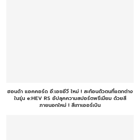
ฮอนด้า แอคคอร์ด อี:เอชอีวี ใหม่ ! สะท้อนตัวตนที่แตกต่าง
ในรุ่น e:HEV RS อัปลุคความสปอร์ตพรีเมียม ด้วยสี
ภายนอกใหม่ ! สีเทาเออร์เบิน