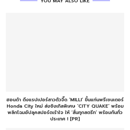
YOU MAY ALSO LIKE
ฮอนด้า ดึงแรปเปอร์สาวตัวจี๊ด ‘MILLI’ ขึ้นแท่นพรีเซนเตอร์
Honda City ใหม่ ส่งซิงเกิลพิเศษ ‘CITY QUAKE’ พร้อม
พลิกโฉมอัปลุคสปอร์ตเร้าใจ ให้ ‘สั่นทุกสตรีท’ พร้อมกันทั่ว
ประเทศ ! [PR]