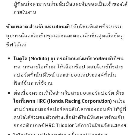
ผู้ที่สนใจสามารถร่วมสัมผัสและจับจองเป็นเจ้าของได้
ภายในงาน
ห้ามพลาด สำหรับแฟนฮอนด้า
!
กับโซนพิเศษที่รวบรวม
อุปกรณ์และไอเท็มชุดแต่งและคอลเล็กชันสุดเอ็กซ์คลู
ซีฟ ได้แก่
โมดูโล
(
Modulo)
อุปกรณ์ตกแต่งแท้จากฮอนด้า
ที่ขน
หลากหลายไอเท็มมาให้เลือกช็อป ตอบโจทย์ทั้งสาย
สปอร์ตที่เน้นดีไซน์ และสายอเนกประสงค์ที่เน้น
ฟังก์ชันการใช้งาน
ต่อเนื่องความเร้าใจสำหรับสายมอเตอร์สปอร์ต ด้วย
ไอเท็มจาก
HRC (Honda Racing Corporation)
หน่วย
งานฝ่ายมอเตอร์สปอร์ตระดับโลกของฮอนด้า ให้ผู้ที่
สนใจได้ร่วมชมตัวอย่างเสื้อผ้าดีไซน์พิเศษ พร้อมจับ
จองสติกเกอร์
HRC Tricolor
ได้ภายในโซนจัดแสดงฯ