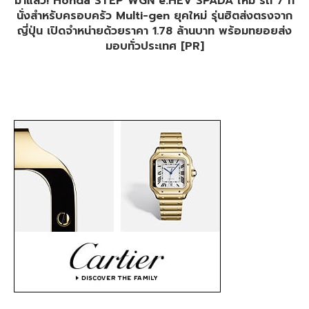
มาแล้ว! Honda STEP WGN e:HEV SPADA ใหม่ รถ 7 ที่
นั่งสำหรับครอบครัว Multi-gen ยุคใหม่ รุ่นฮิตส่งตรงจาก
ญี่ปุ่น เปิดจำหน่ายด้วยราคา 1.78 ล้านบาท พร้อมทยอยส่ง
มอบทั่วประเทศ [PR]