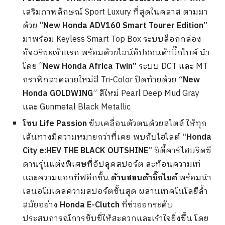
เสริมภาพลักษณ์ Sport Luxury ที่สุดในคลาส ตามมา
ด้วย “
New Honda ADV160 Smart Tourer Edition”
มาพร้อม Keyless Smart Top Box ระบบล็อกกล่อง
อัจฉริยะเจ้าแรก พร้อมด้วยไลน์อัปฮอนด้าบิ๊กไบค์ นำ
โดย “
New Honda Africa Twin”
ระบบ DCT และ MT
กราฟิกลวดลายใหม่สี Tri-Color ปิดท้ายด้วย
“New
Honda GOLDWING
” สีใหม่ Pearl Deep Mud Gray
และ Gunmetal Black Metallic
โซน
Life Passion
ขับเคลื่อนตัวตนด้วยสไตล์ ให้ทุก
เส้นทางมีความหมายกว่าที่เคย พบกับไฮไลต์
“Honda
City e:HEV THE BLACK OUTSHINE”
ซิตี้คาร์ไฮบริดซี
ดานรุ่นแต่งพิเศษที่อัปลุคสปอร์ต สะท้อนความเท่
และความแอกทีฟอีกขั้น
ด้านฮอนด้าบิ๊กไบค์
พร้อมนำ
เสนอโมเดลความสปอร์ตขั้นสุด ผสานเทคโนโลยีล้ำ
สมัยอย่าง
Honda E-Clutch
ที่ช่วยยกระดับ
ประสบการณ์การขับขี่ให้สะดวกและเร้าใจยิ่งขึ้น โดย