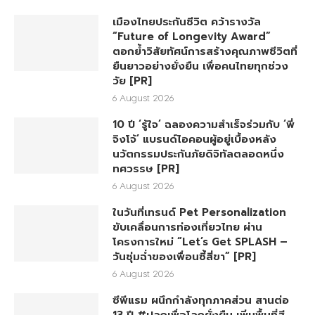
เมืองไทยประกันชีวิต คว้ารางวัล
“Future of Longevity Award”
ตอกย้ำวิสัยทัศน์การสร้างคุณภาพชีวิตที่
ยืนยาวอย่างยั่งยืน เพื่อคนไทยทุกช่วง
วัย [PR]
6 August 2026
10 ปี ‘รู้ใจ’ ฉลองความสำเร็จร่วมกับ ‘พี่
จิงโจ้’ แบรนด์ไอคอนผู้อยู่เบื้องหลัง
นวัตกรรมประกันภัยดิจิทัลตลอดหนึ่ง
ทศวรรษ [PR]
6 August 2026
ในวันที่เทรนด์ Pet Personalization
ขับเคลื่อนการท่องเที่ยวไทย ผ่าน
โครงการใหม่ “Let’s Get SPLASH –
วันชุ่มฉ่ำของเพื่อนซี้สี่ขา” [PR]
6 August 2026
ซีพีแรม ผนึกกำลังทุกภาคส่วน สานต่อ
13 ปี #ปลูกเพื่อโลกยั่งยืน เพิ่มพื้นที่สี