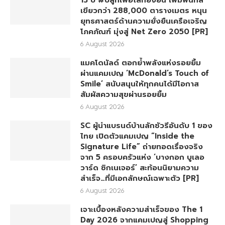
เขียวกว่า 288,000 ตารางเมตร หนุน
ยุทธศาสตร์ด้านความยั่งยืนเครือเจริญ
โภคภัณฑ์ มุ่งสู่ Net Zero 2050 [PR]
6 August 2026
แมคโดนัลด์ ตอกย้ำพลังแห่งรอยยิ้ม
ผ่านแคมเปญ ‘McDonald’s Touch of
Smile’ สนับสนุนให้ทุกคนได้มีโอกาส
สัมผัสความสุขผ่านรอยยิ้ม
6 August 2026
SC ผู้นำแบรนด์บ้านลักชัวรีอันดับ 1 ของ
ไทย เปิดตัวแคมเปญ “Inside the
Signature Life” ถ่ายทอดเรื่องจริง
จาก 5 ครอบครัวแห่ง ‘บางกอก บูเลอ
วาร์ด ซิกเนเจอร์’ สะท้อนนิยามความ
สำเร็จ…ที่มีเอกลักษณ์เฉพาะตัว [PR]
6 August 2026
เจาะเบื้องหลังความสำเร็จของ The 1
Day 2026 จากแคมเปญสู่ Shopping