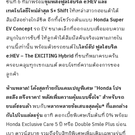
ชันที่ 6 ที่มาพร้อม
ขุมพลังฟูลไฮบริด
e:HEV
และ
เทคโนโลยีใหม่ล่าสุด
S+ Shift
ให้เหล่าสาวกฮอนด้าได้
สัมผัสอย่างใกล้ชิด อีกทั้งโชว์รถต้นแบบ
Honda Super
EV Concept
รถ EV ขนาดเล็กที่ออกแบบเพื่อมอบความ
สนุกในการขับขี่ ให้ลูกค้าได้สัมผัสคันจริงเฉพาะภายใน
งานนี้เท่านั้น พร้อมด้วยรถยนต์ใน
ไลน์อัป
ฟูลไฮบริด
e:HEV – The EXCITING Hybrid
ที่ขนทัพมาครบครัน
ครอบคลุมทุกเซกเมนต์ ตอบโจทย์ความต้องการของ
ลูกค้า
ห้ามพลาด
! โค้งสุดท้ายกับแคมเปญพิเศษ
“
Honda โปร
ตะลึง ตรึงราคา! พลัสเพิ่มความคุ้มแบบจึ้งใจ” สำหรับรถ
ยนต์ฮอนด้า
พบกับ
หลากหลายข้อเสนอสุดคุ้ม
* ที่แตกต่าง
กันไปในแต่ละรุ่น
อาทิ ดอกเบี้ยพิเศษเริ่มต้นที่ 0% พร้อม
Honda Exclusive Care 5 ปี หรือ Double Smile Plus ผ่อน
เบา ดาวน์สบาย รวมถึงรับสิทธิพิเศษเพิ่มเติมเฉพาะรุ่นที่