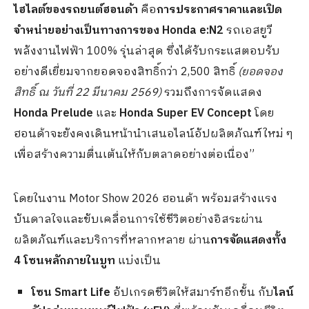
ไฮไลต์ของรถยนต์ฮอนด้า
คือ
การประกาศราคาและเปิด
จำหน่ายอย่างเป็นทางการของ
Honda e:N2
รถเอสยูวี
พลังงานไฟฟ้า 100% รุ่นล่าสุด ซึ่งได้รับกระแสตอบรับ
อย่างดีเยี่ยมจากยอดจองสิทธิ์กว่า 2,500 สิทธิ์
(ยอดจอง
สิทธิ์ ณ วันที่ 22 มีนาคม 2569)
รวมถึงการจัดแสดง
Honda Prelude
และ
Honda Super EV Concept
โดย
ฮอนด้าจะยังคงเดินหน้านำเสนอไลน์อัปผลิตภัณฑ์ใหม่ ๆ
เพื่อสร้างความตื่นเต้นให้กับตลาดอย่างต่อเนื่อง”
โดยในงาน Motor Show 2026 ฮอนด้า พร้อมสร้างแรง
บันดาลใจและขับเคลื่อนการใช้ชีวิตอย่างอิสระผ่าน
ผลิตภัณฑ์และบริการที่หลากหลาย ผ่าน
การจัดแสดงทั้ง
4 โซนหลักภายในบูท
แบ่งเป็น
โซน
Smart Life
อัปเกรดชีวิตให้สมาร์ทอีกขั้น กับ
ไลน์