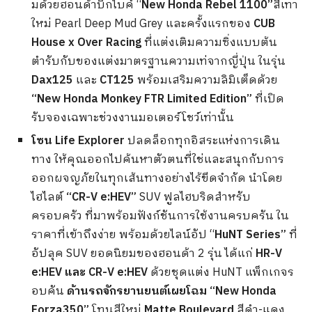
มด้วยฮอนด้าบิ๊กไบค์ “
New Honda Rebel 1100”
สีเทา
ใหม่ Pearl Deep Mud Grey และครั้งแรกของ
CUB
House x Over Racing
ที่แต่งเติมความซิ่งแบบต้น
ตำรับกับของแต่งมาตรฐานความเท่จากญี่ปุ่น ในรุ่น
Dax125
และ
CT125
พร้อมเสริมความลิมิเต็ดด้วย
“
New Honda Monkey FTR Limited Edition”
ที่เปิด
รับจองเฉพาะช่วงงานมอเตอร์โชว์เท่านั้น
โซน
Life Explorer
ปลดล็อกทุกอิสระแห่งการเดิน
ทาง ให้คุณออกไปค้นหาตัวตนที่ใช่และสนุกกับการ
ออกผจญภัยในทุกเส้นทางอย่างไร้ขีดจำกัด นำโดย
ไฮไลต์
“CR-V e:HEV”
SUV ฟูลไฮบริดสำหรับ
ครอบครัว ที่มาพร้อมฟังก์ชันการใช้งานครบครัน ใน
ราคาที่เข้าถึงง่าย พร้อมด้วยไลน์อัป “
HuNT Series”
ที่
อัปลุค SUV ยอดนิยมของฮอนด้า 2 รุ่น ได้แก่
HR-V
e:HEV และ CR-V e:HEV
ด้วยชุดแต่ง HuNT แพ็กเกจร
อบคัน
ด้านรถจักรยานยนต์เผยโฉม
“New Honda
Forza350”
โทนสีใหม่
Matte Boulevard
สีดำ-แดง