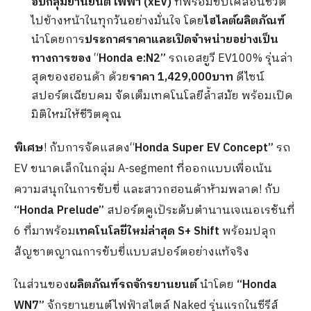
อัปกลุ่มยานยนต์ไฟฟ้า
(xEV)
ที่พร้อมขับเคลื่อนชีวิต
ไปข้างหน้าในทุกวันอย่างมั่นใจ โดย
ไฮไลต์ผลิตภัณฑ์
นำโดยการ
ประกาศราคาและเปิดจำหน่ายอย่างเป็น
ทางการของ
“
Honda e:N2”
รถเอสยูวี EV100% รุ่นล่า
สุดของฮอนด้า ด้วย
ราคา
1,429,000บาท
ดีไซน์
สปอร์ตเฉียบคม จัดเต็มเทคโนโลยีล้ำสมัย พร้อมเปิด
มิติใหม่ให้ชีวิตคุณ
พิเศษ
! กับการจัดแสดง“
Honda Super EV Concept”
รถ
EV ขนาดเล็กในกลุ่ม A-segment ที่ออกแบบเพื่อเน้น
ความสนุกในการขับขี่ และสาวกฮอนด้าห้ามพลาด! กับ
“Honda Prelude”
สปอร์ตคูเป้ระดับตำนานเจเนอเรชันที่
6 ที่มาพร้อม
เทคโนโลยีใหม่ล่าสุด
S+ Shift
พร้อมปลุก
สัญชาตญาณการขับขี่แบบสปอร์ตอย่างแท้จริง
ในส่วนของ
ผลิตภัณฑ์รถจักรยานยนต์
นำโดย
“
Honda
WN
7
”
จักรยานยนต์ไฟฟ้าสไตล์ Naked รุ่นแรกในซีรีส์