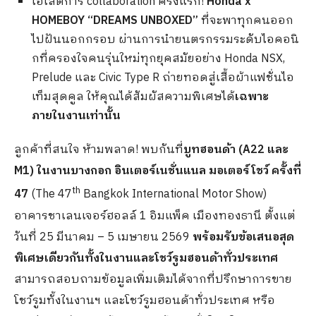
ไฮไลต์การ collaboration ครั้งแรก!
Honda x
HOMEBOY “DREAMS UNBOXED”
ที่จะพาทุกคนออก
ไปฝันนอกกรอบ ผ่านการนำยนตรกรรมระดับไอคอนิ
กที่ครองใจคนรุ่นใหม่ทุกยุคสมัยอย่าง Honda NSX,
Prelude และ Civic Type R ถ่ายทอดสู่เสื้อผ้าแฟชั่นไอ
เท็มสุดคูล ให้คุณได้สัมผัสความพิเศษได้
เฉพาะ
ภายในงานเท่านั้น
ลูกค้าที่สนใจ ห้ามพลาด! พบกันที่
บูทฮอนด้า (
A22 และ
M1)
ในงานบางกอก อินเตอร์เนชั่นแนล มอเตอร์โชว์ ครั้งที่
th
47
(The 47
Bangkok International Motor Show)
อาคารชาเลนเจอร์ฮอลล์ 1 อิมแพ็ค เมืองทองธานี ตั้งแต่
วันที่ 25 มีนาคม – 5 เมษายน 2569
พร้อมรับข้อเสนอสุด
พิเศษเดียวกันทั้งในงานและโชว์รูมฮอนด้าทั่วประเทศ
สามารถสอบถามข้อมูลเพิ่มเติมได้จากที่ปรึกษาการขาย
โชว์รูมทั้งในงานฯ และโชว์รูมฮอนด้าทั่วประเทศ หรือ