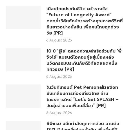
เมืองไทยประกันชีวิต คว้ารางวัล
“Future of Longevity Award”
ตอกย้ำวิสัยทัศน์การสร้างคุณภาพชีวิตที่
ยืนยาวอย่างยั่งยืน เพื่อคนไทยทุกช่วง
วัย [PR]
6 August 2026
10 ปี ‘รู้ใจ’ ฉลองความสำเร็จร่วมกับ ‘พี่
จิงโจ้’ แบรนด์ไอคอนผู้อยู่เบื้องหลัง
นวัตกรรมประกันภัยดิจิทัลตลอดหนึ่ง
ทศวรรษ [PR]
6 August 2026
ในวันที่เทรนด์ Pet Personalization
ขับเคลื่อนการท่องเที่ยวไทย ผ่าน
โครงการใหม่ “Let’s Get SPLASH –
วันชุ่มฉ่ำของเพื่อนซี้สี่ขา” [PR]
6 August 2026
ซีพีแรม ผนึกกำลังทุกภาคส่วน สานต่อ
13 ปี #ปลูกเพื่อโลกยั่งยืน เพิ่มพื้นที่สี