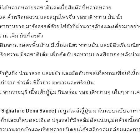
ให้ได้หลากหลายรสชาติและเนื้อสัมผัสที่หลากหลาย
ด คั่วพริกเสฉวน และสมุนไพรจีน รสชาติ หวาน มัน นัว
่หาทานยาก มารังสรรค์ด้วย ไช่กัวที่ผ่านการล้างและเคี่ยวมาอย่า
น เค็ม มันที่ลงตัว
ตถุดิบจากเกษตรพื้นบ้าน มีเนื้อเหนียว หวานมัน และมีผิวเรียบเน
ะพริกหวาน มีรสชาติเค็ม เพื่อตัดกับรสหวานของฟักทอง หลังน
ต้าหู้แข็ง นำมาลวก และขยำ และผัดกับซอสเห็ดหอมเพื่อให้เนื้อ
่ทำจาก ข้าวคั่ว ซีอิ๊วขาว มะนาวและพริกป่น
 จากราชบุรี เนื้อเต้าหู้นุ่ม กินอร่อย รสชาติหวานๆ เค็มๆ จากเคร
h Signature Demi Sauce)
เมนูสไตล์ญี่ปุ่น มาในแบบฉบับอาหารเ
ั่วและเห็ดบดละเอียด ปรุงรสให้มีรสสัมผัสแน่นนุ่มคล้ายเนื้อจ
เคี่ยวนานจากผักและเห็ดหลายชนิดจนได้รสลึกกลมกล่อมและทาน