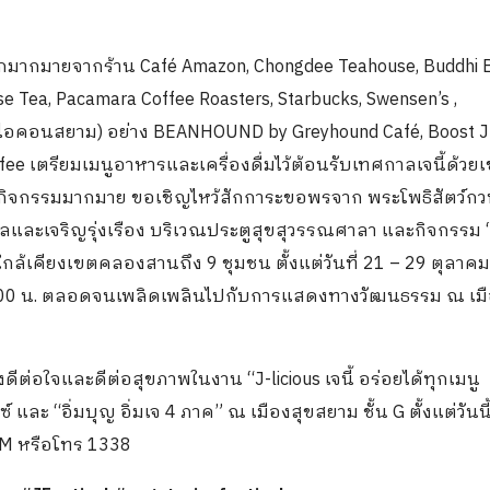
อกมากมายจากร้าน Café Amazon, Chongdee Teahouse, Buddhi Be
e Tea, Pacamara Coffee Roasters, Starbucks, Swensen’s ,
้ามไอคอนสยาม) อย่าง BEANHOUND by Greyhound Café, Boost J
ffee เตรียมเมนูอาหารและเครื่องดื่มไว้ต้อนรับเทศกาลเจนี้ด้วยเ
ับกิจกรรมมากมาย ขอเชิญไหว้สักการะขอพรจาก พระโพธิสัตว์กว
คลและเจริญรุ่งเรือง บริเวณประตูสุขสุวรรณศาลา และกิจกรรม 
ล้เคียงเขตคลองสานถึง 9 ชุมชน ตั้งแต่วันที่ 21 – 29 ตุลาคม 
12.00 น. ตลอดจนเพลิดเพลินไปกับการแสดงทางวัฒนธรรม ณ เมื
งดีต่อใจและดีต่อสุขภาพในงาน “J-licious เจนี้ อร่อยได้ทุกเมนู
 “อิ่มบุญ อิ่มเจ 4 ภาค” ณ เมืองสุขสยาม ชั้น G ตั้งแต่วันนี
IAM หรือโทร 1338