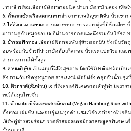
เกาหลี พร้อมเลือกใช้ผักหลายชนิด นำมา ผัด,หมัก,ดอง เพื่อ
6. ถั่วแขกผัดพริกเสฉวนหมาล่า
อาหารเจสัญชาติจีน ถั่วแขกทอ
7. ไช่กัวเจ เคาหยกเจ
จากเคาหยกอาหารกวางตุ้งที่มีชื่อเสียง ที
มาทานคู่กับหมูกรอบเจ ที่ผ่านการทอดและนึ่งรวมกัน ได้รส หวา
8. ข้าวอบฟักทอง
เลือกใช้ฟักทองพันธุ์ข้าวตอกมินิ ซึ่งเป็นวั
อบพร้อมกับข้าวที่นำมาผัดกับเห็ดหอม ถั่วแระ แปะก๊วย แล
สามารถทานได้ทั้งลูก
9. ลาบเต้าหู้เจ
เป็นเมนูที่ใส่ใจสุขภาพ โดยใช้โปรตีนหลักเป็นเ
ตึง ทานกับเห็ดหูหนูซอย สาระแหน่ ผักชีฝรั่ง คลุกกับน้ำปรุงที
10. ฟัวกราส์(ตับห่าน)
เจ ที่รังสรรค์พิเศษจากเต้าหู้ดำ โพธาราม
พะโล้สมุนไพรจีน
11. ข้าวแฮมเบิร์กเจซอสเดมิกลาส (Vegan Hamburg Rice wit
ทั้งหอม เข้มข้น และอบอุ่นในทุกคำ แฮมเบิร์กเจทำจากโปรตีนถ
เสิร์ฟคู่ข้าวสวยร้อนๆ ราดด้วยซอสเดอมิกลาสเจสูตรพิเศษ 
ผักหลากสี