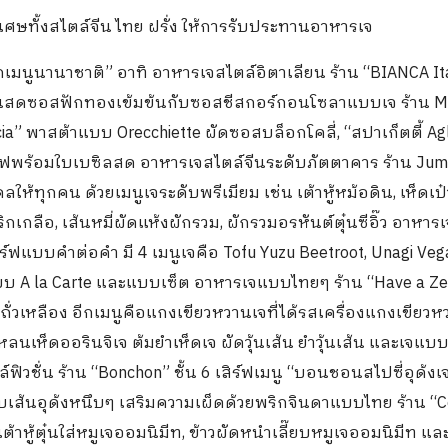
ศษทั้งสไตล์จีน ไทย ฝรั่ง ให้การรับประทานอาหารเจ
้ทุกเมนูนานาชาติ” อาทิ อาหารเจสไตล์อิตาเลียน ร้าน “BIANCA It
้าเส้นสดซอสฟักทองเข้มข้นกับซอสชีสกอร์กอนโซลาแบบเจ ร้าน 
ccia” พาสต้าแบบ Orecchiette ผัดซอสบล็อกโคลี่, “สปาเก็ตตี้ Ag
สิร์ฟพร้อมใบเบซิลสด อาหารเจสไตล์จีนระดับภัตตาคาร ร้าน Ju
ทุกคน ด้วยเมนูเจระดับพรีเมียม เช่น เต้าหู้หม้อดิน, เห็ดเป๋า
ิกเกลือ, เส้นหมี่ผัดแห้งผักรวม, ผักรวมอรหันต์ตุ๋นซีอิ๊ว อาหาร
เสิร์ฟแบบคำต่อคำ มี 4 เมนูเจคือ Tofu Yuzu Beetroot, Unagi Veg
งแบบ A la Carte และแบบเซ็ต อาหารเจแบบไทยๆ ร้าน “Have a Zee
ิ่นถั่วเหลือง อีกเมนูคือแกงเขียวหวานเจที่ได้รสเครื่องแกงเขีย
งหลนเห็ดออรินจิเจ ต้มยำเห็ดเจ ผัดวุ้นเส้น ยำวุ้นเส้น และเจแบ
ตล์ฟิวชั่น ร้าน “Bonchon” ชั้น 6 เสิร์ฟเมนู “บอนชอนสไปซี่อุด้งเ
ผัดกับเส้นอุด้งหนึบๆ เสริมความเผ็ดด้วยพริกจินดาแบบไทย ร้าน “
้าหู้ตุ๋นใส่หมูเจออมนิมีท, ข้าวผัดหนำเลี๊ยบหมูเจออมนิมีท แ