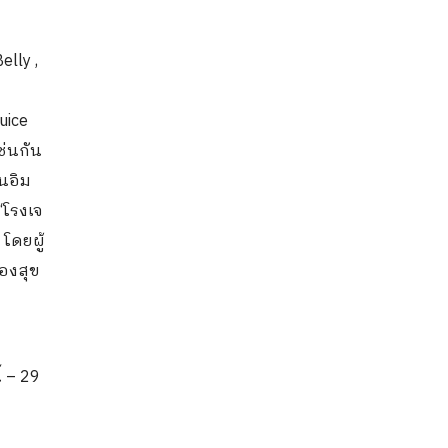
lly ,
uice
ช่นกัน
นอิม
“โรงเจ
โดยผู้
องสุข
้ – 29