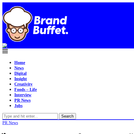
Home
News
Digital
Insight
Creativity
Foods – Life
Interview
PR News
Jobs
Search
PR News