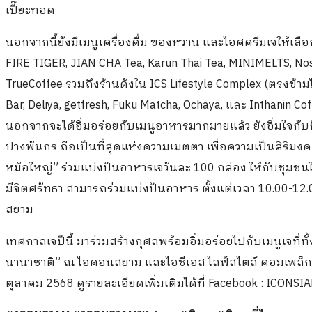
เปี๊ยะทอด
นอกจากนี้ยังมีเมนูเครื่องดื่ม ของหวาน และไอศครีมเจให้เลื
FIRE TIGER, JIAN CHA Tea, Karun Thai Tea, MINIMELTS, Nos
TrueCoffee รวมถึงร้านดังใน ICS Lifestyle Complex (ตรงข
Bar, Deliya, getfresh, Fuku Matcha, Ochaya, และ Inthanin Co
นอกจากจะได้อิ่มอร่อยกับเมนูอาหารมากมายแล้ว ยังอิ่มใจก
ปางพันกร ถือเป็นที่สุดแห่งความเมตตา เพื่อความเป็นสิริมง
หม้อใหญ่” ร่วมแบ่งปันอาหารเจวันละ 100 กล่อง ให้กับชุมชนใก
มีจิตศรัทธา สามารถร่วมแบ่งปันอาหาร ตั้งแต่เวลา 10.00-
สยาม
เทศกาลเจปีนี้ มาร่วมสร้างกุศลพร้อมอิ่มอร่อยไปกับเมนูเจที่ทั้
นานาชาติ” ณ ไอคอนสยาม และไอซีเอส ไลฟ์สไตล์ คอมเพล็กซ์ และ
ตุลาคม 2568 ดูรายละเอียดเพิ่มเติมได้ที่ Facebook : ICONS