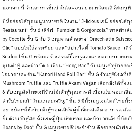
นอกจากนี้ ร้านอาหารชั้นนำในไอคอนสยาม พร้อมเสิร์ฟเมนูพิเ
ปีนี้อร่อยได้ทุกเมนูนานาชาติ ในงาน “J-licious เจนี้ อร่อยได
Restaurant” ชั้น 6 เสิร์ฟ “Pumpkin & Gorgonzola” พาสต
by Cocotte ชั้น G กับ 3 เมนูพาสต้าอย่าง “Orecchiette Salsci
Olio” แบบไม่ใส่กระเทียม และ “สปาเก็ตตี้ Tomato Sauce” เ
Seafood ชั้น G พร้อมสร้างสรรค์มื้อหรูและแฝงความหมายมงคลให้
ซุปเต้าหู้ และข้าวผัด 5 เซียน “Hong Bao” กับเมนูเต้าหู้ทอดพร
โอมากาเสะ ร้าน “Kanori Hand Roll Bar” ชั้น G ร้านซูชิโรลที่
Mushroom Truffle และ Truffle Akami Vegan เลือกสั่งได้ทั้
6 กับเมนูผัดไทยเจที่ร้านใช้เต้าหู้คุณภาพดี เนื้อแน่น หอมกล
ตำรับไทยแท้ “ร้านแหลมเจริญ” ชั้น 5 มีทั้งเมนูเจสไตล์ไทยทั้
อย่างผัดหมี่ซั่วกับเต้าหู้ทอดเสิร์ฟคู่น้ำจิ้มรสเด็ด อาหารเจสไ
อิ่มด้วยเต้าหู้สด ถั่วแระญี่ปุ่น เห็ดหอม และผักปวยเล้ง ที่
Beans by Dao” ชั้น G เมนูเจขายดีประจำร้าน คือราดหน้าฟองเต