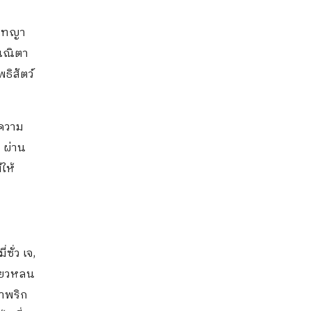
ันทญา
ณณิตา
ธิสัตว์
งความ
 ผ่าน
ให้
ั่ว เจ,
ี้ยวหลน
้ำพริก