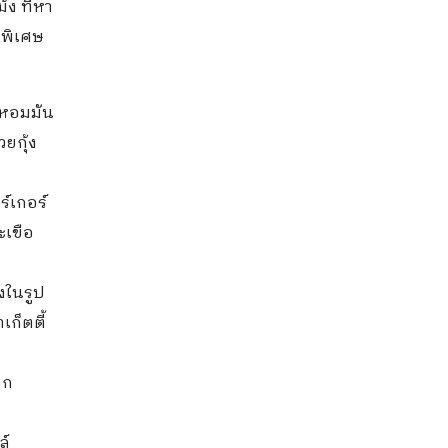
้ง ที่หา
่พิเศษ
ตหอมมัน
ยกุ้ง
์เกอร์
ะเขือ
งในรูป
เก็ตตี้
าก
ล์