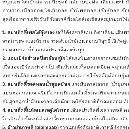
หนุ่มเจพร้อมผักสด รวมถึงชุดข้าวต้ม ใบปอผัด, เกี่ยมฉ่ายน้ำม
ทานยาก, เผือกทอด, ไชเท้าทอด, ข้าวโพดทอด, เต้าหู้ทอด, จ้อเ
สุดคืออาหารเจฟิวชั่นที่รังสรรค์ทั้งสไตล์เอเซียและยุโรปมาให้เ
1. สปาเก็ตตี้เพสโต้กุ้งทอง
เจที่ได้รสชาติแบบอิตาเลี่ยน เส้น
จากโหระพาและถั่วรวม ราดด้วยน้ำมันมะกอกบริสุทธิ์ เสิร์ฟคู่
ทอดแบบเจ ที่ทำจากแป้งสาลีและหัวบุก
2. แฮมเบิร์กข้าวเหนียวก้อนคู่ใจ
ได้แรงบันดาลใจจากแฮมเบิร์ก
เนื้อแฮมเบิร์กเจทำจากโปรตีนถั่วและเห็ดบดละเอียด คลุกเค
เทศ กรีนโอ๊ค แครอทและแตงกวาม้วนบาง ได้รสสัมผัสอบอุ่นแบบ
3. สปาเก็ตตี้ซอสหลนน้ำชุบหยำเจ
แรงบันดาลใจจาก “น้ำชุบหยำ
แบบซอสหลนเจ ครีมมี่จากกะทิและเต้าเจี้ยวเจ เพิ่มความหอมด้ว
ต้มสุกคลุกน้ำมันมะกอกเล็กน้อย จะได้รสชาติที่กลมกล่อม เป็
4. สปาเก็ตตี้โบโลเนสเจคู่โคโรเกะ
เส้นสปาเก็ตตี้เจลวกพอดี ค
โปรตีนถั่ว ผัดจนได้รสเปรี้ยวหวานกลมกล่อมในสไตล์อิตาเลี
5. ข้าวยำเกาหลี (bibimbap)
จากเมนูดังสัญชาติเกาหลี รังสรรค