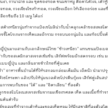
ันงา, กานาฉ่าย และ ชุดของทอด ขนมขาหมู ตือคาโค้วเจ, เต้าหู้ม
จทอด, กวงเจียงไชเท้าทอด, กวงเจียงเผือก ให้เลือกอร่อย และที
ลือกชิมถึง 10 เมนู ได้แก่
พาสต้าเหนียวนุ่มทำจากแป้งเซโมลิน่ากับน้ำคลุกเคล้าซอสเพสโ
เวจจี้โคโรเกะจากเห็ดและผักรวม กรอบนอกนุ่มใน และท้อปปิ้งด้ว
ญี่ปุ่นมาผสานกับเอกลักษณ์ไทย “ข้าวเหนียว” แทนขนมปังเบอร
ล้ากับซอสเดมิกลาสเจรสเข้มข้น เสิร์ฟพร้อมผักสดกรอบ เช่น ม
ญี่ปุ่น และกลิ่นอายข้าวไทยที่คุ้นเคย
” อาหารพื้นบ้านใต้ที่ให้รสกลมกล่อมเค็มมัน เผ็ดนัว นำมาปรุ
ยโหระพา แล้วปรับให้นุ่มนวลด้วยโปรตีนกุ้งเจ เสิร์ฟคู่เส้นสปา
นการพบกันของ “ใต้” และ “อิตาเลียน” ที่ลงตัว
ลุกซอสโบโลเนสเจรสเข้มจากมะเขือเทศสด เห็ด และเนื้อที่ทำจ
ยนต้นตำรับ
์ซอสเจที่ทำจากเต้าหู้และซอสเห็ดหอม ให้มีรสชาติที่ลงตัวสไต