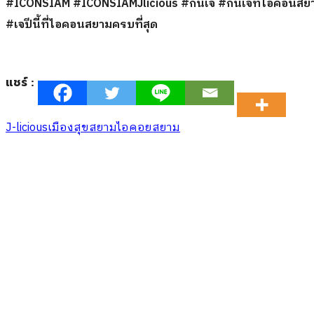
#ICONSIAM #ICONSIAMJlicious #กินเจ #กินเจที่ไอคอนสยา
#เจปีนี้ที่ไอคอนสยามครบที่สุด
แชร์ :
J-licious
เมืองสุขสยาม
ไอคอยสยาม