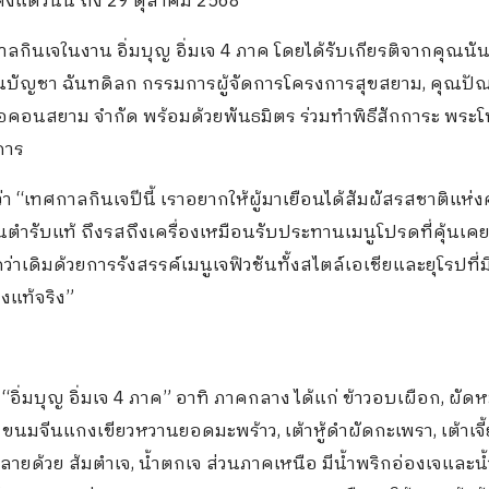
ต่วันนี้ ถึง 29 ตุลาคม 2568
ศกาลกินเจในงาน อิ่มบุญ อิ่มเจ 4 ภาค โดยได้รับเกียรติจากคุณน
ุณบัญชา ฉันทดิลก กรรมการผู้จัดการโครงการสุขสยาม, คุณปั
อคอนสยาม จำกัด พร้อมด้วยพันธมิตร ร่วมทำพิธีสักการะ พระโพ
การ
 “เทศกาลกินเจปีนี้ เราอยากให้ผู้มาเยือนได้สัมผัสรสชาติแห่
นตำรับแท้ ถึงรสถึงเครื่องเหมือนรับประทานเมนูโปรดที่คุ้นเคย
่าเดิมด้วยการรังสรรค์เมนูเจฟิวชันทั้งสไตล์เอเชียและยุโรปที่มี
งแท้จริง”
ิ่มบุญ อิ่มเจ 4 ภาค” อาทิ ภาคกลาง ได้แก่ ข้าวอบเผือก, ผัดหมี่ซ
, ขนมจีนแกงเขียวหวานยอดมะพร้าว, เต้าหู้ดำผัดกะเพรา, เต้าเจ
หลายด้วย ส้มตำเจ, น้ำตกเจ ส่วนภาคเหนือ มีน้ำพริกอ่องเจและน