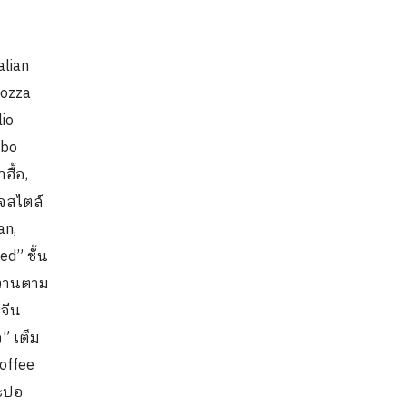
alian
Mozza
lio
mbo
ฮื้อ,
เจสไตล์
an,
d” ชั้น
วหวานตาม
บจีน
จ” เต็ม
Coffee
ละปอ