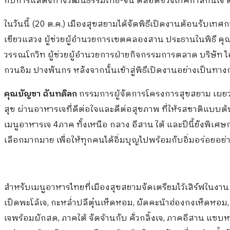
กับการแสดงทางวัฒนธรรมไทย-จีน ตลอดช่วงเทศกาลกินเจ ตั้งแ
ในวันนี้ (20 ต.ค.) เมืองสุขสยามได้จัดพิธีเปิดงานต้อนรับเท
เขียวแสวง ผู้ช่วยผู้อำนวยการเขตคลองสาน ประธานในพิธี ค
วรรณโกวิท ผู้ช่วยผู้อำนวยการฝ่ายกิจกรรมการตลาด บริษัท ไ
กวนอิม ปางพันกร หลังจากนั้นเข้าสู่พิธีเปิดงานอย่างเป็นทาง
คุณบัญชา ฉันทดิลก
กรรมการผู้จัดการโครงการสุขสยาม เผยว่า
สุข ผ่านอาหารเจที่ดีต่อใจและดีต่อสุขภาพ ที่ให้รสชาติแบบต้
เมนูอาหารเจ 4ภาค ทั้งเหนือ กลาง อีสาน ใต้ และปีนี้ยังพิเศษกว
เลือกมากมาย เพื่อให้ทุกคนได้อิ่มบุญไปพร้อมกับอิ่มอร่อยอย่า
สำหรับเมนูอาหารไทยที่เมืองสุขสยามจัดเตรียมไว้เสิร์ฟในงาน “อ
เป็ดพะโล้เจ, กะหล่ำปลีตุ๋นเห็ดหอม, ผัดคะน้าฮ่องกงเห็ดหอม
เจพร้อมผักสด, ภาคใต้ จัดจ้านกับ คั่วกลิ้งเจ, ภาคอีสาน แซบ