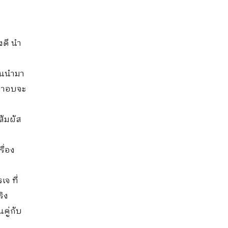
งดี นำ
ียนนำมา
ำมาอบจะ
สัมผัส
ื่อง
จ ที่
ริง
คู่กับ