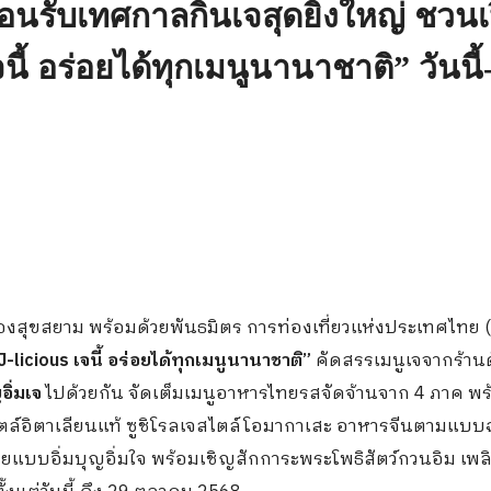
อนรับเทศกาลกินเจสุดยิ่งใหญ่ ชวน
ี้ อร่อยได้ทุกเมนูนานาชาติ” วันนี
องสุขสยาม พร้อมด้วยพันธมิตร การท่องเที่ยวแห่งประเทศไทย 
J-licious เจนี้ อร่อยได้ทุกเมนูนานาชาติ”
คัดสรรเมนูเจจากร้านดั
อิ่มเจ
ไปด้วยกัน จัดเต็มเมนูอาหารไทยรสจัดจ้านจาก 4 ภาค พร
ล์อิตาเลียนแท้ ซูชิโรลเจสไตล์โอมากาเสะ อาหารจีนตามแบบ
ยแบบอิ่มบุญอิ่มใจ พร้อมเชิญสักการะพระโพธิสัตว์กวนอิม เพล