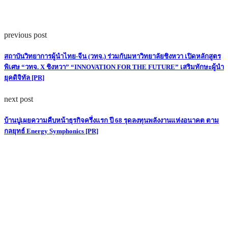
previous post
สถาบันวิทยาการผู้นำไทย-จีน (วทจ.) ร่วมกับมหาวิทยาลัยชิงหวา เปิดหลักสูตร
พิเศษ “วทจ. X ชิงหวา” “INNOVATION FOR THE FUTURE” เสริมทักษะผู้นำ
ยุคดิจิทัล [PR]
next post
บ้านปูเผยความคืบหน้าธุรกิจครึ่งแรก ปี 68 รุดลงทุนพลังงานแห่งอนาคต ตาม
กลยุทธ์ Energy Symphonics [PR]