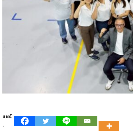
แชร์
: