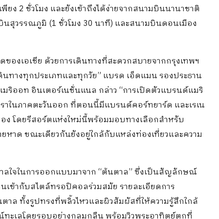
ง 2 ชั่วโมง และยังเข้าถึงได้ง่ายจากสนามบินนานาชาติ
ามบินสุวรรณภูมิ (1 ชั่วโมง 30 นาที) และสนามบินดอนเมือง
ุดของเอเชีย ด้วยการเดินทางที่สะดวกสบายจากกรุงเทพฯ
เดินทางทุกประเภทและทุกวัย” แบรด เอ็ดแมน รองประธาน
ริออท อินเตอร์เนชั่นแนล กล่าว “การเปิดตัวแบรนด์แมริ
เราในภาคตะวันออก ที่ตอนนี้มีแบรนด์คอร์ทยาร์ด และเรเน
ะยอง โดยรีสอร์ตแห่งใหม่นี้พร้อมมอบทางเลือกสำหรับ
ชายหาด ขณะเดียวกันยังอยู่ใกล้กับแหล่งท่องเที่ยวและความ
นดาลใจในการออกแบบมาจาก “ต้นตาล” ซึ่งเป็นสัญลักษณ์
นเข้ากับสไตล์ทรอปิคอลร่วมสมัย รายละเอียดการ
ั้งรูปทรงที่พลิ้วไหวและผิวสัมผัสที่ให้ความรู้สึกใกล้
ทัศน์ทะเลโดยรอบอย่างกลมกลืน พร้อมวิวพระอาทิตย์ตกที่