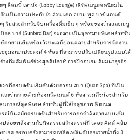
ๆ ล็อบบี้ เลาน์จ (Lobby Lounge) เสิร์ฟเมนูยอดนิยมใน
ำคืนเป็นความประทับใจ ส่วน เดอ สยาม พูล บาร์ แอนด์
ยๆ ริมสระสำหรับจิบเครื่องดื่มเย็น ๆ พร้อมของว่างและเมนู
นเบิรด บาร์ (Sunbird Bar) จะกลายเป็นจุดหมายพิเศษสำหรับ
ย์ตกยามเย็นพร้อมวิวทะเลที่ผ่อนคลายสำหรับการจัดงาน
ะชุมอเนกประสงค์ 4 ห้อง ที่สามารถปรับเปลี่ยนรูปแบบได้
างทีมสัมพันธ์ช่วงสุดสัปดาห์ การฝึกอบรม สัมมนาธุรกิจ
กที่ครบครัน เริ่มต้นด้วยควอน สปา (Quan Spa) ที่เป็น
จและร่างกายด้วยห้องทรีตเมนต์ 6 ห้อง รวมถึงห้องสำหรับ
ะสบการณ์สุดพิเศษ สำหรับผู้ที่ใส่ใจสุขภาพ ฟิตเนส
อุปกรณ์ทันสมัยครบครันสำหรับการออกกำลังกายแบบเต็ม
ปล่อยพลังงานกับกิจกรรมสร้างสรรค์ที่ เดอะ คิดส์ คลับ
้ครบรส ครอบครัวสามารถเพลิดเพลินกับสระว่ายน้ำทั้ง 3