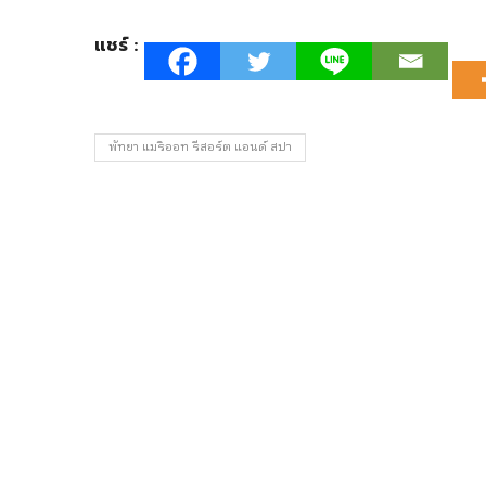
แชร์ :
พัทยา แมริออท รีสอร์ต แอนด์ สปา