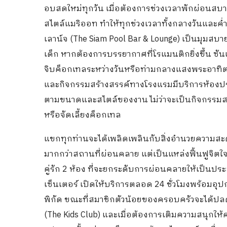
อบสดใหม่ทุกวัน เมื่อต้องการช่วงเวลาพักผ่อนสบาย
สไตล์แมริออท ทำให้ทุกช่วงเวลาทั้งกลางวันและค่
เลาน์จ (The Siam Pool Bar & Lounge) เป็นมุมสบา
เด็ก หากต้องการบรรยากาศที่โรแมนติกยิ่งขึ้น ซั
จิบค็อกเทลระหว่างวันหรือท่ามกลางแสงพระอาทิต
และกิจกรรมสร้างสรรค์ทางโรงแรมมีบริการห้องปร
ตามขนาดและสไตล์ของงาน ไม่ว่าจะเป็นกิจกรรมสร้
หรือจัดเลี้ยงค็อกเทล
แขกทุกท่านจะได้เพลิดเพลินกับสิ่งอำนวยความสะดว
มากกว่าสถานที่ผ่อนคลาย แต่เป็นแหล่งฟื้นฟูจิตใ
คู่รัก 2 ห้อง ที่จะยกระดับการผ่อนคลายให้เป็นปร
เซ็นเตอร์ เปิดให้บริการตลอด 24 ชั่วโมงพร้อม
พิกัด ขณะที่สมาชิกตัวน้อยของครอบครัวจะได้ปลด
(The Kids Club) และเมื่อต้องการเติมความสนุกให