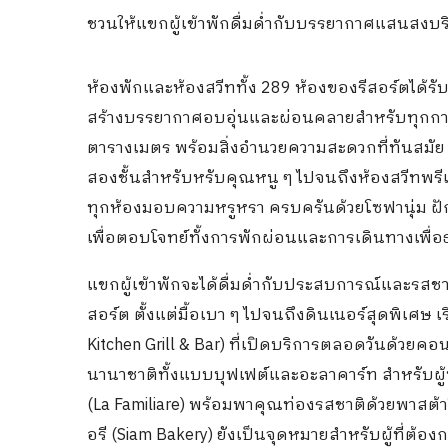
ชวนให้แขกผู้เข้าพักดื่มด่ำกับบรรยากาศแสนสงบริ
ห้องพักและห้องสวีททั้ง 289 ห้องของรีสอร์ตได้
สร้างบรรยากาศอบอุ่นและผ่อนคลายสำหรับทุกการเข
ตารางเมตร พร้อมสิ่งอำนวยความสะดวกที่ทันสมั
สองชั้นสำหรับหรับคุณหนู ๆ ไปจนถึงห้องสวีทพรี
ทุกห้องมอบความหรูหรา ครบครันด้วยโซฟานุ่ม ฝั
เพื่อตอบโจทย์ทั้งการพักผ่อนและการเดินทางเพื่อธุ
แขกผู้เข้าพักจะได้ดื่มด่ำกับประสบการณ์และรสช
สอร์ต ตั้งแต่มื้อเบา ๆ ไปจนถึงดินเนอร์สุดพิเศษ เร
Kitchen Grill & Bar) ที่เปิดบริการตลอดวันด้วยค
นานาชาติทั้งแบบบุฟเฟต์และอะลาคาร์ท สำหรับผู้
(La Familiare) พร้อมพาคุณท่องรสชาติด้วยพาสต
อรี (Siam Bakery) ยังเป็นจุดหมายสำหรับผู้ที่ต้