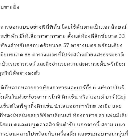
มชายฝั่ง
รับการออกแบบอย่างพิถีพิถัน โดยใช้ต้นตาลเป็นเอกลักษณ์
้าพัก มีให้เลือกหลากหลาย ตั้งแต่ห้องดีลักซ์ขนาด 33
ย ห้องสำหรับครอบครัวขนาด 57 ตารางเมตร พร้อมเตียง
เมียมขนาด 88 ตารางเมตรที่โปร่งสว่างด้วยแสงธรรมชาติ
กบัวเรนชาวเวอร์ และสิ่งอำนวยความสะดวกระดับพรีเมียม
รกิจได้อย่างลงตัว
าติที่หลากหลายจากห้องอาหารและบาร์ทั้ง 6 แห่งภายในรี
ิ่มต้นวันด้วยห้องอาหารโกจิ คิทเซ็น กริล แอนด์ บาร์ (Goji
อนเซ็ปต์ไลฟ์คุกกิ้งคิทเช่น นำเสนออาหารไทย เอเชีย และ
ที่หลงใหลในรสชาติอิตาเลียนแท้ ห้องอาหาร ลา แฟมมีเลีย
้าโฮมเมดและเมนูคลาสสิกต้นตำรับ นอกจากนี้ สยาม เบเก
องการผ่อนคลายไปพร้อมกับเครื่องดื่ม และขนมอบหอมกรุ่นที่