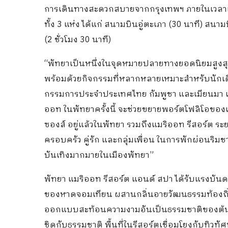
การเดินทางสะดวกสบายจากกรุงเทพฯ ภายในเวลาเพีย
ทั้ง 3 แห่ง ได้แก่ สนามบินอู่ตะเภา (30 นาที) สน
(2 ชั่วโมง 30 นาที)
“พัทยาเป็นหนึ่งในจุดหมายปลายทางยอดนิยมสูงส
พร้อมด้วยกิจกรรมที่หลากหลายเหมาะสำหรับนัก
กรรมการประจำประเทศไทย กัมพูชา และเมียนมา แม
ออท ในพัทยาครั้งนี้ จะช่วยขยายพอร์ตโฟลิโอของ
ซองส์ อยู่แล้วในพัทยา รวมถึงแมริออท รีสอร์ต ร
ครอบครัว คู่รัก และกลุ่มเพื่อน ในการพักผ่อนริม
บันเทิงมากมายในเมืองพัทยา”
พัทยา แมริออท รีสอร์ต แอนด์ สปา ได้รับแรงบั
ของหาดจอมเทียน ผสานกลิ่นอายวัฒนธรรมท้องถิ่
ออกแบบสะท้อนความงามอันเป็นธรรมชาติของต้นตาล ท
ชิดกับธรรมชาติ พื้นที่ในรีสอร์ตเชื่อมโยงกับทิว