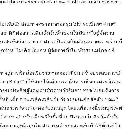
เต้น ไปจนถึงสระอินฟินิตี้วิวทะเลที่ผสานความงามของขอบ
ต้อนรับนักเดินทางหลากหลายกลุ่ม ไม่ว่าจะเป็นชาวไทยที่
งชาติที่ต้องการเติมเต็มวันพักผ่อนในฝัน หรือผู้จัดงาน
กับเสน่ห์แห่งบรรยากาศทรอปิคอลอันผ่อนคลายเราพร้อมที่
าน” ไมเคิล โฮแกน ผู้จัดการทั่วไป พัทยา แมริออท รี
ทางสู่การพักผ่อนริมชายหาดจอมเทียน สร้างประสบการณ์
ach Break” ที่ให้แขกได้เลือกเวลาในการเช็คอินด้วยตัวเอง
กิจกรรมประดิษฐ์และเล่นว่าวส่วนตัวริมชายหาด ไปจนถึงการ
้นที่ เด็ก ๆ จะเพลิดเพลินกับกิจกรรมในคิดส์คลับ ขณะที่
้ำในสระพร้อมสไลเดอร์แสนสนุก โดยแพ็กเกจนี้รวมบุฟเฟต์
ร์ อาหารสำหรับเด็กฟรีในมื้ออื่นๆ กิจกรรมในคิดส์คลับวัน
ต็มความสุขในทุกวัน สามารถสำรองและเข้าพักได้ตั้งแต่วัน