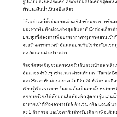
รูปแบบ ตั้งแต่สระเด็ก สระพร้อมสไลเดอร์สุดตื่น
ฟ้าและผืนน้ำเป็นหนึ่งเดียว
“ด้วยทำเลที่ตั้งอันยอดเยี่ยม รีสอร์ตของเราพร้อม
มองหาทริปพักผ่อนช่วงสุดสัปดาห์ นักท่องเที่ยวต่า
ประชุมที่ต้องการเพิ่มบรรยากาศหรูหราผสานเข้า
จะสร้างความทรงจำอันแสนประทับใจร่วมกับแขกทุกท่
สอร์ต แอนด์ สปา กล่าว
รีสอร์ตขอเชิญชวนครอบครัวเก็บกระเป๋าออกเดิน
อันน่าจดจำในทุกช่วงเวลา ด้วยแพ็กเกจ “Family Be
และใช้เวลาพักผ่อนอย่างเต็มที่ใน 24 ชั่วโมง แต่
เรียนรู้เรื่องราวของต้นตาลอันเป็นเอกลักษณ์ของพื
ครอบครัวจะได้พักผ่อนในห้องพักสุดอบอุ่น เล่นน
อาหารเช้าที่ห้องอาหารโกจิ คิทเซ็น กริล แอนด์ บา
ละ 1 กิจกรรม และไอศกรีมสำหรับเด็ก ๆ เพื่อเติมเ