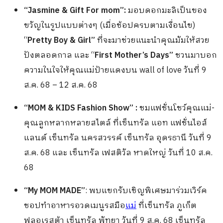
“Jasmine & Gift For mom”:
มอบดอกมะลิเป็นของ
ขวัญในรูปแบบต่างๆ (เมื่อช้อปครบตามเงื่อนไข)
“
Pretty Boy & Girl”
ที่จะมาช่วยแนะนำคุณมัมให้สวย
ปังตลอดกาล
และ “
First Mother’s Days”
ชวนมาบอก
ความในใจให้คุณแม่ป้ายแดงบน wall of love วันที่ 9
ส.ค. 68 – 12 ส.ค. 68
“MOM & KIDS Fashion Show” :
ชมแฟชั่นโชว์คุณแม่-
คุณลูกหลากหลายสไตล์ ที่เซ็นทรัล แอท แฟชั่นไอส์
แลนด์ เซ็นทรัล นครสวรรค์ เซ็นทรัล อุดรธานี วันที่ 9
ส.ค. 68 และ เซ็นทรัล เฟสติวัล หาดใหญ่ วันที่ 10 ส.ค.
68
“My MOM MADE”
: พบแขกรับเชิญพิเศษมาร่วมเวิร์ค
ชอปทำอาหารอวดเมนูรสมือ
แม่
ที่เซ็นทรัล ภูเก็ต
ฟลอเรสต้า เซ็นทรัล พัทยา วันที่ 9 ส.ค. 68 เซ็นทรัล