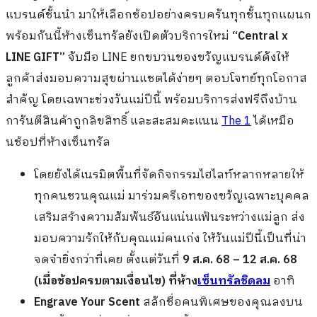
แบรนด์ชั้นนำ มาให้เลือกช้อปอย่างครบครันทุกชั้นทุกแผนก
พร้อมกันนี้ห้างเซ็นทรัลยังเปิดตัวบริการใหม่
“Central x
LINE GIFT”
จับมือ LINE ยกขบวนของขวัญแบรนด์ดังให้
ลูกค้าส่งมอบความสุขผ่านแชตได้ง่ายๆ ตอบโจทย์ทุกโอกาส
สำคัญ โดยเฉพาะช่วงวันแม่ปีนี้ พร้อมบริการส่งฟรีถึงบ้าน
การันตีสินค้าถูกลิขสิทธิ์ และสะสมคะแนน
The 1
ได้เหมือ
นช้อปที่ห้างเซ็นทรัล
โดยยังได้เนรมิตพื้นที่จัดกิจกรรมไฮไลท์หลากหลายให้
ทุกคนชวนคุณแม่ มาร่วมครีเอทของขวัญเฉพาะบุคคล
เสริมสร้าง
ความสัมพันธ์อันแน่นแฟ้นระหว่างแม่ลูก ส่ง
มอบความรัก
ให้กับคุณแม่คนเก่ง ให้
วันแม่ปีนี้เป็นที่น่า
จดจำยิ่งกว่าที่เคย ตั้งแต่
วันที่
9
ส.ค.
68 – 12
ส.ค.
68
(เมื่อช้อปครบตามเงื่อนไข) ที่ห้าง
เซ็นทรัลชิดลม
อาทิ
Engrave Your Scent
สลักชื่อคนพิเศษของคุณลงบน