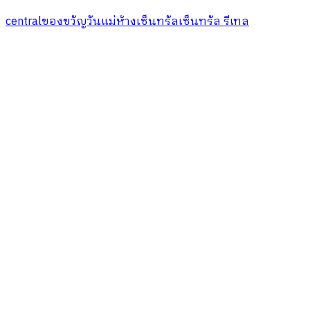
central
ของขวัญ
วันแม่
ห้างเซ็นทรัล
เซ็นทรัล รีเทล