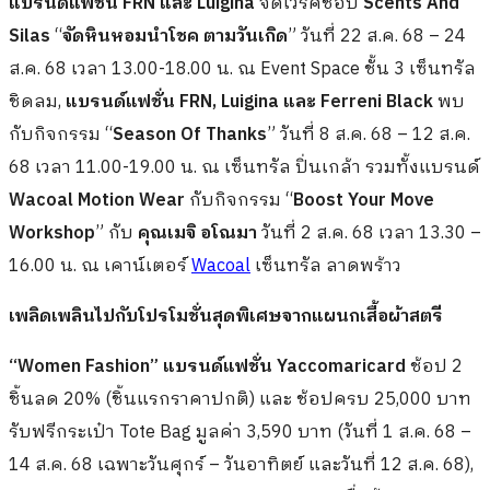
แบรนด์แฟชั่น FRN และ Luigina
จัดเวิร์คช็อป
Scents And
Silas
“
จัดหินหอมนำโชค ตามวันเกิด
” วันที่ 22 ส.ค. 68 – 24
ส.ค. 68 เวลา 13.00-18.00 น. ณ Event Space ชั้น 3 เซ็นทรัล
ชิดลม
,
แบรนด์แฟชั่น FRN, Luigina และ
Ferreni Black
พบ
กับกิจกรรม “
Season Of Thanks
” วันที่ 8 ส.ค. 68 – 12 ส.ค.
68 เวลา 11.00-19.00 น. ณ เซ็นทรัล ปิ่นเกล้า รวมทั้งแบรนด์
Wacoal Motion Wear
กับกิจกรรม “
Boost Your Move
Workshop
” กับ
คุณเมจิ อโณมา
วันที่ 2 ส.ค. 68 เวลา 13.30 –
16.00 น. ณ เคาน์เตอร์
Wacoal
เซ็นทรัล ลาดพร้าว
เพลิดเพลินไปกับโปรโมชั่นสุดพิเศษจากแผนกเสื้อผ้าสตรี
“Women Fashion” แบรนด์แฟชั่น Yaccomaricard
ช้อป 2
ชิ้นลด 20% (ชิ้นแรกราคาปกติ) และ ช้อปครบ 25,000 บาท
รับฟรีกระเป๋า Tote Bag มูลค่า 3,590 บาท (วันที่ 1 ส.ค. 68 –
14 ส.ค. 68 เฉพาะวันศุกร์ – วันอาทิตย์ และวันที่ 12 ส.ค. 68),