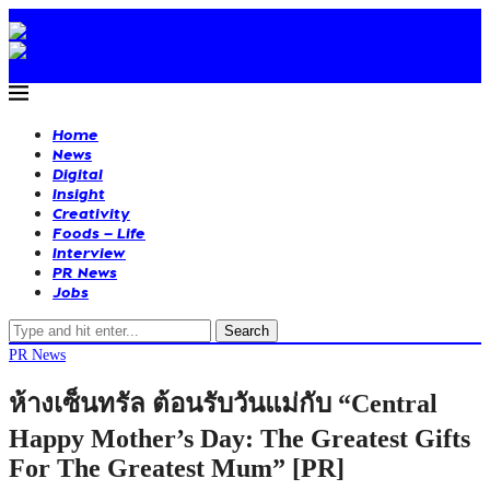
Home
News
Digital
Insight
Creativity
Foods – Life
Interview
PR News
Jobs
Search
PR News
ห้างเซ็นทรัล ต้อนรับวันแม่กับ “Central
Happy Mother’s Day: The Greatest Gifts
For The Greatest Mum” [PR]