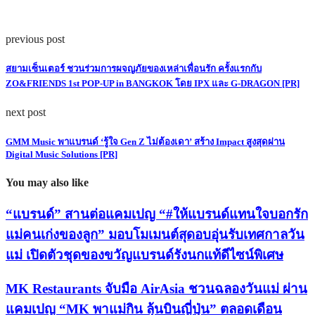
previous post
สยามเซ็นเตอร์ ชวนร่วมการผจญภัยของเหล่าเพื่อนรัก ครั้งแรกกับ
ZO&FRIENDS 1st POP-UP in BANGKOK โดย IPX และ G-DRAGON [PR]
next post
GMM Music พาแบรนด์ ‘รู้ใจ Gen Z ไม่ต้องเดา’ สร้าง Impact สูงสุดผ่าน
Digital Music Solutions [PR]
You may also like
“แบรนด์” สานต่อแคมเปญ “#ให้แบรนด์แทนใจบอกรัก
แม่คนเก่งของลูก” มอบโมเมนต์สุดอบอุ่นรับเทศกาลวัน
แม่ เปิดตัวชุดของขวัญแบรนด์รังนกแท้ดีไซน์พิเศษ
MK Restaurants จับมือ AirAsia ชวนฉลองวันแม่ ผ่าน
แคมเปญ “MK พาแม่กิน ลุ้นบินญี่ปุ่น” ตลอดเดือน