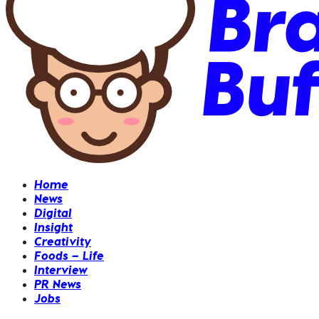
Home
News
Digital
Insight
Creativity
Foods – Life
Interview
PR News
Jobs