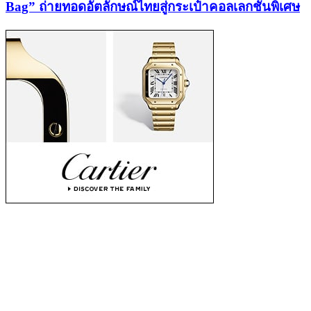
Bag” ถ่ายทอดอัตลักษณ์ไทยสู่กระเป๋าคอลเลกชันพิเศษ