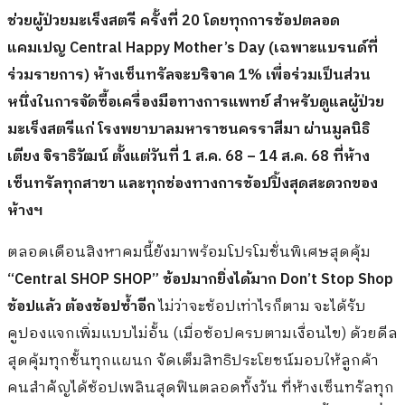
ช่วยผู้ป่วยมะเร็งสตรี ครั้งที่ 20 โดยทุกการช้อปตลอด
แคมเปญ Central Happy Mother’s Day (เฉพาะแบรนด์ที่
ร่วมรายการ) ห้างเซ็นทรัลจะบริจาค 1% เพื่อร่วมเป็นส่วน
หนึ่งในการจัดซื้อเครื่องมือทางการแพทย์ สำหรับดูแลผู้ป่วย
มะเร็งสตรีแก่ โรงพยาบาลมหาราชนครราสีมา ผ่านมูลนิธิ
เตียง จิราธิวัฒน์ ตั้งแต่วันที่ 1 ส.ค. 68 – 14 ส.ค. 68 ที่ห้าง
เซ็นทรัลทุกสาขา และทุกช่องทางการช้อปปิ้งสุดสะดวกของ
ห้างฯ
ตลอดเดือนสิงหาคมนี้ยังมาพร้อมโปรโมชั่นพิเศษสุดคุ้ม
“Central SHOP SHOP” ช้อปมากยิ่งได้มาก
Don’t Stop Shop
ช้อปแล้ว ต้องช้อปซ้ำอีก
ไม่ว่าจะช้อปเท่าไรก็ตาม จะได้รับ
คูปองแจกเพิ่มแบบไม่อั้น (เมื่อช้อปครบตามเงื่อนไข) ด้วยดีล
สุดคุ้มทุกชั้นทุกแผนก จัดเต็มสิทธิประโยชน์มอบให้ลูกค้า
คนสำคัญได้ช้อปเพลินสุดฟินตลอดทั้งวัน ที่ห้างเซ็นทรัลทุก