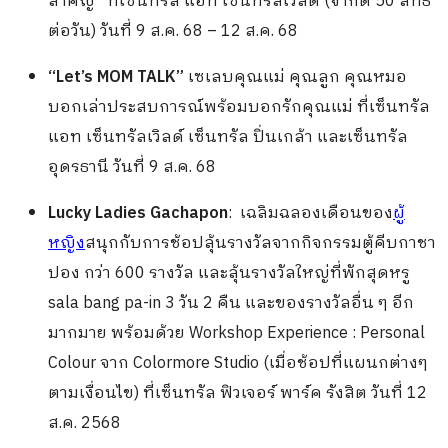
สำคัญ ที่เซ็นทรัล แอท เซ็นทรัลเวิลด์ (จำกัด 50 สิทธิ์
ต่อวัน) วันที่ 9 ส.ค. 68 – 12 ส.ค. 68
“Let’s MOM TALK”
เซเลบคุณแม่ คุณลูก คุณหมอ
บอกเล่าประสบการณ์พร้อมบอกรักคุณแม่ ที่เซ็นทรัล
แอท เซ็นทรัลเวิลด์ เซ็นทรัล ปิ่นเกล้า และเซ็นทรัล
อุดรธานี วันที่ 9 ส.ค. 68
Lucky Ladies Gachapon
: เฉลิมฉลองเดือนของ
ผู้
หญิง
สนุกกับการช้อปลุ้นรางวัลจากกิจกรรมตู้คีบกาชา
ปอง กว่า
600
รางวัล และลุ้นรางวัลใหญ่ที่พักสุดหรู
sala bang pa-in
3
วัน
2
คืน และของรางวัลอื่น ๆ อีก
มากมาย
พร้อมด้วย
Workshop Experience : Personal
Colour
จาก
Colormore Studio (
เมื่อช้อปที่แผนกต่างๆ
ตามเงื่อนไข
)
ที่เซ็นทรัล ฟิวเจอร์ พาร์ค รังสิต วันที่
12
ส
.
ค
.
2568