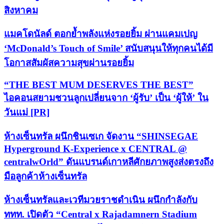
สิงหาคม
แมคโดนัลด์ ตอกย้ำพลังแห่งรอยยิ้ม ผ่านแคมเปญ
‘McDonald’s Touch of Smile’ สนับสนุนให้ทุกคนได้มี
โอกาสสัมผัสความสุขผ่านรอยยิ้ม
“THE BEST MUM DESERVES THE BEST”
ไอคอนสยามชวนลูกเปลี่ยนจาก ‘ผู้รับ’ เป็น ‘ผู้ให้’ ใน
วันแม่ [PR]
ห้างเซ็นทรัล ผนึกชินเซเก จัดงาน “SHINSEGAE
Hyperground K-Experience x CENTRAL @
centralwOrld” ดันแบรนด์เกาหลีศักยภาพสูงส่งตรงถึง
มือลูกค้าห้างเซ็นทรัล
ห้างเซ็นทรัลและเวทีมวยราชดำเนิน ผนึกกำลังกับ
ททท. เปิดตัว “Central x Rajadamnern Stadium